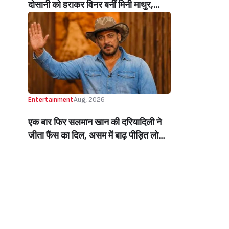
दोसानी को हराकर विनर बनीं मिनी माथुर,
इनाम में मिले 50 लाख रुपये और चमचमाती ही
ट्रॉफी (Mini Mathur Lifts Trophy
Beats Aly Goni And Ruhee Dosani)
Entertainment
Aug, 2026
एक बार फिर सलमान खान की दरियादिली ने
जीता फैंस का दिल, असम में बाढ़ पीड़ित लोगों
की मदद के लिए सलमान ने मिलाया NGO से
हाथ, बेघर लोगों के लिए बनवाएंगे 500 घर
(Salman Khan In Collaboration With
An NGO Will Builds Homes For 500
Flood Affected People In Assam)