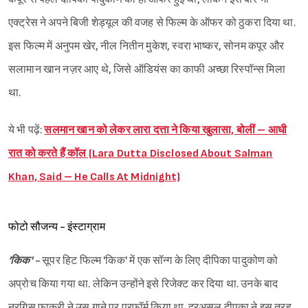
एक्ट्रेस ने अपने बिजी शेड्यूल की वजह से फिल्म के ऑफर को ठुकरा दिया था.
इस फिल्म में अनुपम खेर, नील नितीन मुकेश, स्वरा भाष्कर, सोनम कपूर और
सलामान खान नज़र आए थे, जिसे ऑडियंस का काफी अच्छा रिस्पॉन्स मिला
था.
ये भी पढ़ें:
सलमान खान को लेकर लारा दत्ता ने किया खुलासा, बोलीं – आधी
रात को करते हैं कॉल (Lara Dutta Disclosed About Salman
Khan, Said – He Calls At Midnight)
फोटो सौजन्य - इंस्टाग्राम
Sign in
'किक' -
सूपर हिट फिल्म 'किक' में एक सॉन्ग के लिए दीपिका पादुकोण को
अप्रोच किया गया था. लेकिन उन्होंने इसे रिजेक्ट कर दिया था. उनके बाद
नरगिस फाकरी ने उस गाने पर परफॉर्म किया था. दरअसल दीपका ने इस तरह