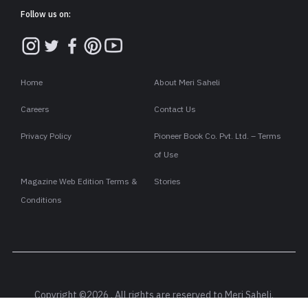
Follow us on:
Home
About Meri Saheli
Careers
Contact Us
Privacy Policy
Pioneer Book Co. Pvt. Ltd. – Terms
of Use
Magazine Web Edition Terms &
Stories
Conditions
Copyright ©2026 . All rights are reserved to Meri Saheli.