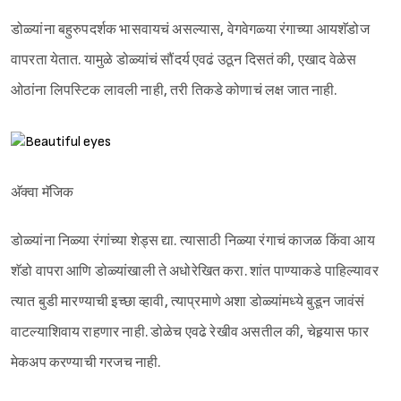
डोळ्यांना बहुरुपदर्शक भासवायचं असल्यास, वेगवेगळ्या रंगाच्या आयशॅडोज
वापरता येतात. यामुळे डोळ्यांचं सौंदर्य एवढं उठून दिसतं की, एखाद वेळेस
ओठांना लिपस्टिक लावली नाही, तरी तिकडे कोणाचं लक्ष जात नाही.
अ‍ॅक्वा मॅजिक
डोळ्यांना निळ्या रंगांच्या शेड्स द्या. त्यासाठी निळ्या रंगाचं काजळ किंवा आय
शॅडो वापरा आणि डोळ्यांखाली ते अधोरेखित करा. शांत पाण्याकडे पाहिल्यावर
त्यात बुडी मारण्याची इच्छा व्हावी, त्याप्रमाणे अशा डोळ्यांमध्ये बुडून जावंसं
वाटल्याशिवाय राहणार नाही. डोळेच एवढे रेखीव असतील की, चेहर्‍यास फार
मेकअप करण्याची गरजच नाही.