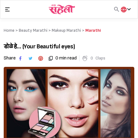
Skip
to
content
हिंदी
English
Home >
Beauty Marathi
>
Makeup Marathi
>
Marathi
मराठी
डोळे हे… (Your Beautiful eyes)
Share
0 min read
0
Claps