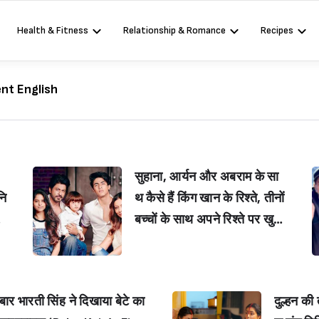
Health & Fitness
Relationship & Romance
Recipes
nt English
सुहाना, आर्यन और अबराम के सा
नि
थ कैसे हैं किंग खान के रिश्ते, तीनों
बच्चों के साथ अपने रिश्ते पर खुल
o
कर बोले शाहरुख, तीनों को बताया
 F
अपना ‘बेस्ट क्रिटिक्स’ (Shah R
’s
ukh Khan opens up about
ार भारती सिंह ने दिखाया बेटे का
दुल्हन की
I
his relationship with Suha