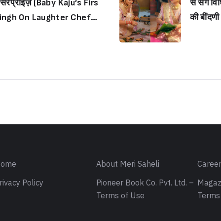
या सरप्राइज़ (Baby Kaju’s Firs
स संग विध
na, Aryan, AbRam, calls th
Singh On Laughter Chefs
की बींदण
em his ‘best critics’)
Neha Ma
Sign in
d, flau
s)
ome
About Meri Saheli
Caree
rivacy Policy
Pioneer Book Co. Pvt. Ltd. –
Magaz
Terms of Use
Terms 