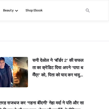
Beauty
Shop Ebook
सनी देओल ने ‘बॉर्डर 2’ की सफल
ता का क्रेडिट दिया अपने ‘पापा ध
र्मेंद्र’ को, पिता को याद कर भावुक
हुए एक्टर बोले- ये सब मेरे पापा की
ब्लेसिंग है…(Sunny Deol credi
ts ‘papa’ Dharmendra for
 तरह सजधज कर ‘गहना बींदणी’ नेहा मर्दा ने पति और सा
Border 2 success, says “Y