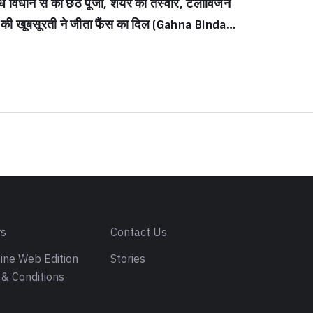
ि विधान से की छठ पूजा, शेयर की तस्वीरें, टेलीविजन
eh sab mere papa ki bless
ी की खूबसूरती ने जीता फैंस का दिल (Gahna Bindani
ings…”)
rda celebrates Chhath Puja with husban
nts Sindoor and Solah Shringar; shares pic
rs
Contact Us
ine Web Edition
Stories
& Conditions