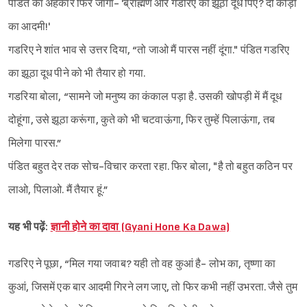
पंडित का अहंकार फिर जागा- 'ब्राह्मण और गडरिए का झूठा दूध पिए? दो कोड़ी
का आदमी!'
गडरिए ने शांत भाव से उत्तर दिया, “तो जाओ मैं पारस नहीं दूंगा." पंडित गडरिए
का झूठा दूध पीने को भी तैयार हो गया.
गडरिया बोला, “सामने जो मनुष्य का कंकाल पड़ा है. उसकी खोपड़ी में मैं दूध
दोहूंगा, उसे झूठा करूंगा, कुते को भी चटवाऊंगा, फिर तुम्हें पिलाऊंगा, तब
मिलेगा पारस.”
पंडित बहुत देर तक सोच-विचार करता रहा. फिर बोला, "है तो बहुत कठिन पर
लाओ, पिलाओ. मैं तैयार हूं.”
Sign in
यह भी पढ़ें:
ज्ञानी होने का दावा (Gyani Hone Ka Dawa)
गडरिए ने पूछा, “मिल गया जवाब? यही तो वह कुआं है- लोभ का, तृष्णा का
कुआं, जिसमें एक बार आदमी गिरने लग जाए, तो फिर कभी नहीं उभरता. जैसे तुम