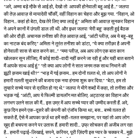
“अरे, अम्मा बड़े मौ़के से आई हो, देखो तो आपकी होनेवाली बहू आई है...” जलपा
की तेज़ आवाज़ से मायादेवी चौंकीं, वहीं विहान का चेहरा और बुझ गया. “विहान, ओ
विहान... कहां हो बेटा, देख तेरे लिए क्या लाई हूं.” अमिता की आवाज़ सुनकर विहान
ने अपने कानों में उंगली डाल ली थी. और इधर जलपा ‘मेरी बहू’ कहती हुई बैठक
की ओर दौड़ी. अचानक तनीशा की तेज़ आवाज़ आई, “आंटी प्लीज़, अब ये बहू-बहू
का नाटक बंद करिए.” अमिता ने तुरंत तनीशा को डांटा, “ये क्या तरीक़ा है अपनी
होनेवाली सास से बात करने का...” “ममा प्लीज़, अब आप लोग एक बात कान
खोलकर सुन लीजिए, मैं कोई शादी-वादी नहीं करने जा रही हूं और यही बात बताने
मैं आपके साथ आई हूं.” “तो क्या आप लोगों ने सात जनम तक साथ निभाने की
झूठी क़सम खाई थी?” “भाड़ में गई क़सम... हम दोनों ग़लत थे, तो आप लोगों ने
हमारी ग़लती सुधारने की बजाय एक नया हंगामा शुरू कर दिया.” “बेटा, हम तो
तुम्हारे सच्चे प्यार से द्रवित हो गए थे.” जलपा ने भीगे शब्दों में कहा, तो तनीशा और
भड़क गई. “आंटी, आप ये फिल्मी डायलॉग मत बोलिए. अट्ठारह का विहान और
लगभग उतने साल की मैं... इस उम्र में आप सच्चे प्यार की उम्मीद करती हैं. अरे,
कुछ दिन हमने एक-दूसरे की कंपनी को एंजॉय किया था, बस... बच्चे ग़लत हो
सकते हैं, ऐसे में आपका फ़र्ज़ था हमें सही-ग़लत समझाना, पर यहां तो आप लोग
ख़ुद ही बचपना करने पर उतारू हैं. हमारी शादी... उ़फ्! सोचकर ही अजीब लग रहा
है... हमारी पढ़ाई-लिखाई, सपने, करियर, पूरी ज़िंदगी इस प्यार के चक्कर में... मुझे