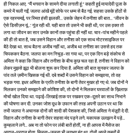
ही निकल आए. “मैं भगवान के सामने दीया लगाती हूं.” कहती हुई मायादेवी पूजा के
कमरे में चली गईं. जलपा आंखें मूंदें सोफे पर धम्म से बैठ गई. सहसा उसके होंठों से
एक रहस्यमई, पर स्मित हंसी झलकी... उसके जेहन में तनीशा की बात... ‘जीवन के
ऐसे डिसीज़न यूं...’ गूंज रही थी. यही बात तो उसने भी कही थी, पर उस व़क्त तो
लगा था जीवन का सार उनके कानों तक पहुंचा ही नहीं था. चार-पांच महीने पहले
की ही तो बात है, जब उसने विहान और तनीशा को एक साथ मोटरसाइकिल पर
बैठे देखा था. साथ बैठना अजीब नहीं था, अजीब था तनीशा का उससे हद तक
चिपककर बैठना. जलपा का मन निचुड़-सा गया था, पर एक दिन बड़े संकोच से
अमिता ने कहा कि विहान और तनीशा के बीच कुछ चल रहा है. तनीशा ने विहान को
लेकर मुझसे झूठ भी बोलना शुरू कर दिया है. अमिता की बात सुनकर जलपा के
पांव तले ज़मीन खिसक गई थी. दबे शब्दों में उसने विहान को समझाया, तो वह
भड़क गया. इधर अमिता के प्रति तनीशा के बागी तेवर मुखर हो गए थे. जब दोनों ने
मिलकर उनको समझाने की कोशिश की, तो दोनों ने मिलकर घरवालों के ख़िलाफ़
मोर्चा खोल दिया था. पढ़ाई-लिखाई ताक पर रखकर एक-दूसरे का साथ निभाने
की घोषणा कर दी. उनका जोश दूध के उफान की तरह अपनी उठान पर था कि
तभी जलपा ने अचानक दोनों की शादी की पेशकश की, जिसे अमिता ने मंज़ूरी दे दी.
विहान और तनीशा के बागी तेवर सहसा मंद पड़ने लगे. यकायक उलझन में पड़े...
कुम्हलाने लगे... अब ना तो फोन पर लंबी बातें होतीं, ना ही आपस में मैसेज का
आदान-प्रदान होता. मिलना-जुलना भी लगभग बंद था. दोनों अपने कमरों में