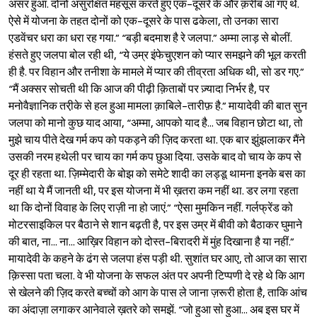
असर हुआ. दोनों असुरक्षित महसूस करते हुए एक-दूसरे के और क़रीब आ गए थे.
ऐसे में योजना के तहत दोनों को एक-दूसरे के पास ढकेला, तो उनका सारा
एडवेंचर धरा का धरा रह गया.” “बड़ी बदमाश है रे जलपा.” अम्मा लाड़ से बोलीं.
हंसते हुए जलपा बोल रही थी, “ये उम्र इंफेचुएशन को प्यार समझने की भूल करती
ही है. पर विहान और तनीशा के मामले में प्यार की तीव्रता अधिक थी, सो डर गए.”
“मैं अक्सर सोचती थी कि आज की पीढ़ी क़िताबों पर ज़्यादा निर्भर है, पर
मनोवैज्ञानिक तरी़के से हल हुआ मामला क़ाबिले-तारीफ़ है.” मायादेवी की बात सुन
जलपा को मानो कुछ याद आया, “अम्मा, आपको याद है... जब विहान छोटा था, तो
मुझे चाय पीते देख गर्म कप को पकड़ने की ज़िद करता था. एक बार झुंझलाकर मैंने
उसकी नरम हथेली पर चाय का गर्म कप छुआ दिया. उसके बाद वो चाय के कप से
दूर ही रहता था. ज़िम्मेदारी के बोझ को समेटे शादी का लड्डू थामना इनके बस का
नहीं था ये मैं जानती थी, पर इस योजना में भी ख़तरा कम नहीं था. डर लगा रहता
था कि दोनों विवाह के लिए राज़ी ना हो जाएं.” “ऐसा मुमकिन नहीं. गर्लफ्रेंड को
मोटरसाइकिल पर बैठाने से शान बढ़ती है, पर इस उम्र में बीवी को बैठाकर घुमाने
की बात, ना... ना... आख़िर विहान को दोस्त-बिरादरी में मुंह दिखाना है या नहीं.”
मायादेवी के कहने के ढंग से जलपा हंस पड़ी थी. सुशांत घर आए, तो आज का सारा
क़िस्सा पता चला. वे भी योजना के सफल अंत पर अपनी टिप्पणी दे रहे थे कि आग
से खेलने की ज़िद करते बच्चों को आग के पास ले जाना ज़रूरी होता है, ताकि आंच
का अंदाज़ा लगाकर आनेवाले ख़तरे को समझें. “जो हुआ सो हुआ... अब इस घर में