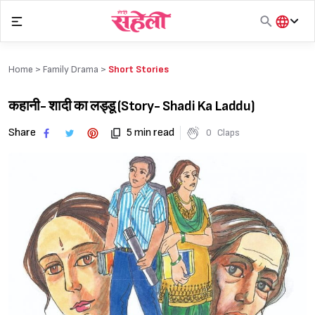
Skip
to
content
हिंदी
English
Home >
Family Drama
>
Short Stories
मराठी
कहानी- शादी का लड्डू (Story- Shadi Ka Laddu)
Share
5 min read
0
Claps