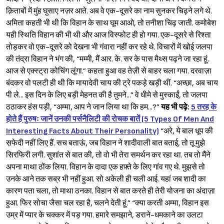
क़िताबों में मुंह घुसाए नज़र आते. अब वे एक-दूसरे का नाम सुनकर चिढ़ने लगे थे.
अमिता कहती भी थी कि विहान के साथ घूम आओ, तो तनीशा चिढ़ जाती. कमोबेश
यही स्थिति विहान की भी थी और आज विस्फोट ही हो गया. एक-दूसरे से रिश्ता
तोड़कर वो एक-दूसरे को देखना भी गंवारा नहीं कर रहे थे. विचारों में खोई जलपा
की तंद्रा विहान ने भंग की, “मम्मी, मैं आर. के. सर के पास मैथ्स पढ़ने जा रहा हूं.
आज से एक्स्ट्रा कोचिंग लूंगा.” कहता हुआ वह तेज़ी से बाहर चला गया. दरवाज़ा
बंदकर वो पलटी ही थी कि मायादेवी चाय की ट्रे पकड़े खड़ी थीं. “अच्छा, अब चाय
पी ले... इस दिन के लिए बड़ी मेहनत की है तुमने...” वे धीमे से मुस्काईं, तो जलपा
ठठाकर हंस पड़ी, “अम्मा, आप ने जान लिया था कि हम...?”
यह
भी
पढ़े
:
5 तरह के
होते हैं पुरुषः जानें उनकी पर्सनैलिटी की रोचक बातें (5 Types Of Men And
Interesting Facts About Their Personality)
“अरे, ये बाल धूप की
स़फेदी नहीं लिए हैं. सच बताऊं, जब विहान ने शादीवाली बात बताई, तो तू मुझे
सिरफिरी लगी. सुशांत से बात की, तो वो भी तेरा समर्थन कर रहा था. तब तो मैंने
अपना माथा ठोंक लिया. विहान के दादा एक हफ़्ते के लिए गांव गए थे. मुझसे तो
उनके आने तक सब्र भी नहीं हुआ. सो अकेली ही चली आई. यहां जब शादी का
कारण पता चला, तो माथा ठनका. विहान से बात करते ही तेरी योजना का अंदाज़ा
हुआ. फिर सोचा जैसा चल रहा है, चलने देती हूं.” “क्या करती अम्मा, विहान इस
उम्र में प्यार के चक्कर में पड़ गया. हमारे समझाने, डराने-धमकाने का उलटा