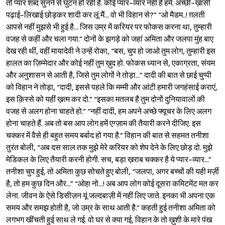
तो प्यार शब्द सुनने से घुटन हो रही है. कोई प्यार-व्यार नहीं है हमें. अच्छी-ख़ासी
पढ़ाई-लिखाई छोड़कर शादी कर लूं मैं... वो भी विहान से?” “ओ मैडम..! ग़लती
आपसे नहीं मुझसे भी हुई है... जिस उम्र में करियर पर फोकस करना था, तुम्हारी
वजह से कहीं और चला गया.” दोनों के झगड़े को जहां अमिता और जलपा मुंह बाए
देख रही थीं, वहीं मायादेवी ने उन्हें रोका, “बस, चुप हो जाओ तुम लोग, तुम्हारी इस
हालत का ज़िम्मेदार और कोई नहीं तुम ख़ुद हो. फोकस ध्यान से, एकाग्रता, संयम
और अनुशासन से आती है, जिसे तुम लोगों ने तोड़ा...” दादी की बात से छाई चुप्पी
को विहान ने तोड़ा, “दादी, इससे पहले कि मम्मी और आंटी हमारी जगहंसाई कराएं,
इस क़िस्से को यहीं ख़त्म कर दो.” “इसका मतलब है तुम दोनों दुनियावालों की
वजह से अलग होना चाहते हो.” “नहीं दादी, हम अपने अच्छे फ्यूचर के लिए अलग
Sign in
होना चाहते हैं. अब तो बस आप लोग हमें एग्ज़ाम की तैयारी करने दीजिए. इस
चक्कर में वैसे ही बहुत समय बर्बाद हो गया है.” विहान की बात से सहमत तनीशा
तुरंत बोली, “अब दस साल तक मुझे मेरे करियर को शेप देने के लिए छोड़ दो. मुझे
मेडिकल के लिए तैयारी करनी होगी. सच, बड़ा ख़राब चक्कर है ये प्यार-व्यार...”
तनीशा चुप हुई, तो अमिता कुछ सोचते हुए बोली, “जलपा, अगर बच्चों की यही मर्ज़ी
है, तो हम कुछ दिन और...” “ओह! नो...! अब आप लोग कोई दूसरा कमिटमेंट मत कर
लेना. जीवन के ऐसे डिसीज़न यूं जल्दबाज़ी में नहीं लिए जाते. इनका भी अपना एक
समय और समझ होती है, जो उम्र के साथ आती है.” कहती हुई तनीशा अमिता को
लगभग खींचती हुई साथ ले गई. वो घर से क्या गई, विहान के तो ख़ुशी के मारे पंख