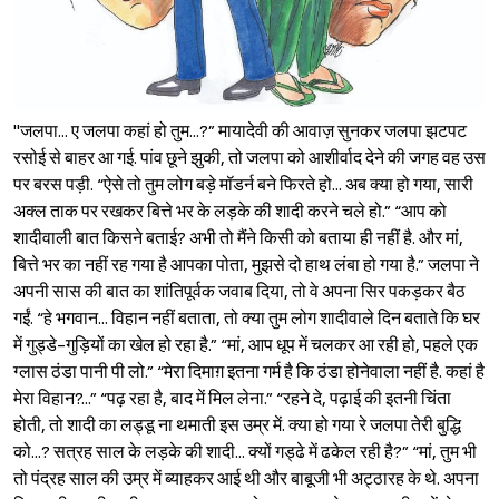
''जलपा... ए जलपा कहां हो तुम...?” मायादेवी की आवाज़ सुनकर जलपा झटपट
रसोई से बाहर आ गई. पांव छूने झुकी, तो जलपा को आशीर्वाद देने की जगह वह उस
पर बरस पड़ी. “ऐसे तो तुम लोग बड़े मॉडर्न बने फिरते हो... अब क्या हो गया, सारी
अक्ल ताक पर रखकर बित्ते भर के लड़के की शादी करने चले हो.” “आप को
शादीवाली बात किसने बताई? अभी तो मैंने किसी को बताया ही नहीं है. और मां,
बित्ते भर का नहीं रह गया है आपका पोता, मुझसे दो हाथ लंबा हो गया है.” जलपा ने
अपनी सास की बात का शांतिपूर्वक जवाब दिया, तो वे अपना सिर पकड़कर बैठ
गईं. “हे भगवान... विहान नहीं बताता, तो क्या तुम लोग शादीवाले दिन बताते कि घर
में गुड्डे-गुड़ियों का खेल हो रहा है.” “मां, आप धूप में चलकर आ रही हो, पहले एक
ग्लास ठंडा पानी पी लो.” “मेरा दिमाग़ इतना गर्म है कि ठंडा होनेवाला नहीं है. कहां है
मेरा विहान?...” “पढ़ रहा है, बाद में मिल लेना.” “रहने दे, पढ़ाई की इतनी चिंता
होती, तो शादी का लड्डू ना थमाती इस उम्र में. क्या हो गया रे जलपा तेरी बुद्धि
को...? सत्रह साल के लड़के की शादी... क्यों गड्ढे में ढकेल रही है?” “मां, तुम भी
तो पंद्रह साल की उम्र में ब्याहकर आई थी और बाबूजी भी अट्ठारह के थे. अपना