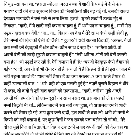
निचुड़-सा गया था. “हंसता-बोलता मस्त बच्चा ये शादी के पचड़े में कैसे फंस
गया?” दादी की बात सुनकर विहान की सिसकियां और बढ़ गई थीं. उसकी हालत
देखकर मायादेवी ने उसे गले से लगा लिया. टूटते-फूटते शब्दों में उसके मुंह से
निकला, “दादी, मैं ये शादी नहीं करना चाहता हूं. मैं अभी पढ़ना चाहता हूं... मम्मी मेरा
फ्यूचर ख़राब कर देंगी.” “ना... ना... विहान अब देख मैं तेरे साथ कैसे खड़ी होती हूं.
तेरी मम्मी की ज़िद की ऐसी की तैसी...” दुलारती दादी सहसा ठिठकीं, “अच्छा, ये तो
बता मम्मी की बेव़कूफ़ी में और कौन-कौन साथ दे रहा है?” “अमिता आंटी. वो
अपनी बेटी की शादी मुझसे कराना चाहती हैं.” “तेरी अमिता आंटी की बेटी करती
क्या है?” “वो पढ़ाई कर रही है, मेरी क्लास में ही है.” “पर वो बेव़कूफ़ कैसे तैयार हो
गई?” “दादी, अब तो वो भी तैयार नहीं है. सच तो ये है कि हम दोनों ही इस जंजाल में
नहीं पड़ना चाहते हैं.” “अब नहीं तैयार हैं का क्या मतलब...? क्या पहले तैयार थे.
कहीं प्यारवाली बात...” “अरे, वही तो एक ग़लती हुई है.” नज़रें चुराते विहान ने धीरे
से कहा, तो दादी ने पूरी बात बताने को उकसाया... “दादी, तनीशा मुझे अच्छी
लगती थी. हम दोनों को एक-दूसरे का साथ पसंद था. इस बात को लेकर पहले
मम्मी चिढ़ती भी थीं... लेकिन बाद में पता नहीं क्या हुआ, वो अचानक हमारी शादी
करने को तैयार हो गईं. आप कुछ करो दादी, इस शादी से बचा लो. अभी तो मम्मी ने
किसी को नहीं बताया है, पर कुछ दिनों में जब सबको पता चलेगा तो सोचो... मेरे
दोस्त मुझे कितना चिढ़ाएंगे..!” विहान टकटकी लगाए अपनी दादी को देख रहा था,
लेकिन मायादेवी तो किसी अंधेरे में छिपे पक्ष को देखने का प्रयास कर रही थीं.