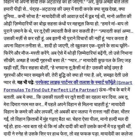
विहान भी अपनी शादी तक अट्ठारह का हो जाएगा.” “अरे, कुछ अच्छी बातें लेता
हमारी पीढ़ी से... पंद्रह-अट्ठारह की उम्र में शादी करके क्या सुख देखा, क्या
दुनिया... कभी सोचा है.” मायादेवीजी की आवाज़ दर्द में डूब गई थी, मानो अतीत की
ओढ़ी ज़िम्मेदारियों का बोझ सहसा कंधों पर महसूस किया हो. “हमारे मां-बाप तो
पुराने ज़माने के थे, पर तू ऐसी ज़्यादती कैसे कर सकती है?” “ज़्यादती कहां अम्मा...
उसकी मर्ज़ी से कर रही हूं. अब इतनी भी पुराने विचारों की नहीं हूं. प्यार करता है
अपना विहान तनीशा से... शादी हो जाएगी, तो खुलकर एक-दूसरे के साथ घूमेंगे-
फिरेंगे और मौज-मस्ती करेंगे. अब ऐसे में थोड़ी ज़िम्मेदारियां बढ़ेंगी, तो उसे निभाना
सीखेंगे. अच्छा है जल्दी गृहस्थी बसा लें.” “प्यार...!” मायादेवी कुछ पल के लिए जड़
खड़ी रहीं, फिर सहसा बोलीं, “हे भगवान! तू कैसी मां है? उसकी कोई उम्र है
गृहस्थी और प्यार समझने की. तेरी बुद्धि को क्या हो गया है. अरे, समझा देती उसे
प्यार से.
यह
भी
पढ़े
:
परफेक्ट लाइफ पार्टनर की तलाश के स्मार्ट फॉर्मूले (Smart
Formulas To Find Out Perfect Life Partner)
ऊंच-नीच के बारे में
बताती. अब ये क्या... कि उसकी ग़लती पर तूने शादी का दहला मार दिया. अब तू
मेरा दिमाग़ गरम मत कर... मैं पहले अपने विहान से मिलना चाहती हूं.” मायादेवी
विहान के कमरे की ओर लपकीं, तो अबकी बार जलपा ने रास्ता नहीं रोका. भीतर
गईं, तो विहान क़िताबों में मुंह गड़ाए बैठा था. चेहरा ऐसा पीला, मानो हल्दी मल दी
गई हो. हाव-भाव बता रहे थे कि मां और दादी की बातें उसके कानों में पड़ चुकी थीं.
दादी ने स्नेह से उसके सिर पर हाथ फेरा, तो वह फफक पड़ा. मायादेवी का कलेजा