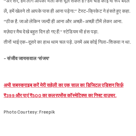
‘‘अरे सर, हम लोग आपको भला कैसे भूल सकते हैं? हम चाहे कोई भी रूप बदल
लें, हमें खेलने तो आपके पास ही आना पड़ेगा.’’ टेस्ट-क्रिकेट ने हंसते हुए कहा.
‘‘ठीक है. जाओ लेकिन जल्दी ही आना और अच्छी-अच्छी टीमें लेकर आना.
मज़ेदार मैच देखे बहुत दिन हो गए हैं.’’ स्टेडियम भी हंस पड़ा.
तीनों भाई एक-दूसरे का हाथ थाम चल पड़े. उनमें अब कोई गिला-शिकवा न था.
- संजीव जायसवाल ‘संजय'
अभी सबस्क्राइब करें मेरी सहेली का एक साल का डिजिटल एडिशन सिर्फ़
₹399 और पाएं ₹500 का कलरएसेंस कॉस्मेटिक्स का गिफ्ट वाउचर.
Photo Courtesy: Freepik