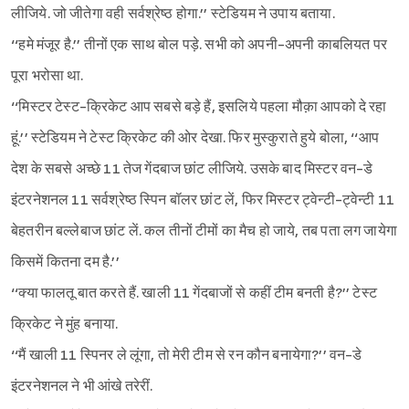
लीजिये. जो जीतेगा वही सर्वश्रेष्ठ होगा.’’ स्टेडियम ने उपाय बताया.
‘‘हमे मंजूर है.’’ तीनों एक साथ बोल पड़े. सभी को अपनी-अपनी काबलियत पर
पूरा भरोसा था.
‘‘मिस्टर टेस्ट-क्रिकेट आप सबसे बड़े हैं, इसलिये पहला मौक़ा आपको दे रहा
हूं.’’ स्टेडियम ने टेस्ट क्रिकेट की ओर देखा. फिर मुस्कुराते हुये बोला, ‘‘आप
देश के सबसे अच्छे 11 तेज गेंदबाज छांट लीजिये. उसके बाद मिस्टर वन-डे
इंटरनेशनल 11 सर्वश्रेष्ठ स्पिन बॉलर छांट लें, फिर मिस्टर ट्वेन्टी-ट्वेन्टी 11
बेहतरीन बल्लेबाज छांट लें. कल तीनों टीमों का मैच हो जाये, तब पता लग जायेगा
किसमें कितना दम है.’’
‘‘क्या फालतू बात करते हैं. खाली 11 गेंदबाजों से कहीं टीम बनती है?’’ टेस्ट
क्रिकेट ने मुंह बनाया.
‘‘मैं खाली 11 स्पिनर ले लूंगा, तो मेरी टीम से रन कौन बनायेगा?’’ वन-डे
इंटरनेशनल ने भी आंखे तरेरीं.