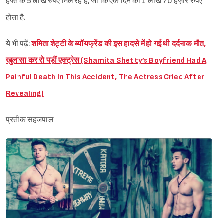
हफ्ते के 5 लाख रुपए मिल रहे हैं, जो कि एक दिन का 1 लाख 70 हज़ार रुपए
होता है.
ये भी पढ़ें:
शमिता शेट्टी के ब्यॉयफ्रेंड की इस हादसे में हो गई थी दर्दनाक मौत,
खुलासा कर रो पड़ीं एक्ट्रेस (Shamita Shetty’s Boyfriend Had A
Painful Death In This Accident, The Actress Cried After
Revealing)
प्रतीक सहजपाल