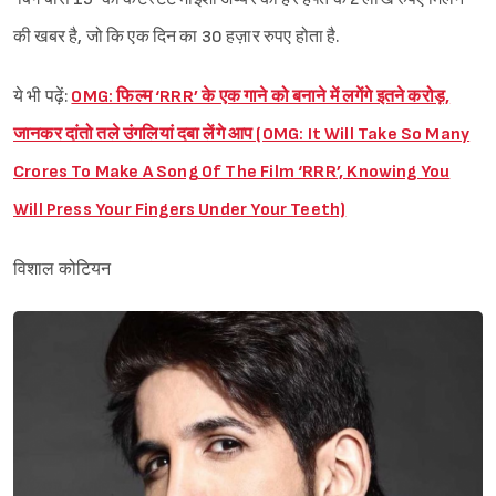
की खबर है, जो कि एक दिन का 30 हज़ार रुपए होता है.
ये भी पढ़ें:
OMG: फिल्म ‘RRR’ के एक गाने को बनाने में लगेंगे इतने करोड़,
जानकर दांतो तले उंगलियां दबा लेंगे आप (OMG: It Will Take So Many
Crores To Make A Song Of The Film ‘RRR’, Knowing You
Will Press Your Fingers Under Your Teeth)
विशाल कोटियन