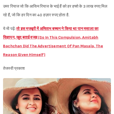
उमर रियाज जो कि आसिम रियाज के भाई हैं को हर हफ्ते के 3 लाख रुपए मिल
रहे हैं, जो कि हर दिन का 40 हज़ार रुपए होता है.
ये भी पढ़ें:
तो इस मजबूरी में अमिताभ बच्चन ने किया था पान मसाला का
विज्ञापन, खुद बताई वजह (So In This Compulsion, Amitabh
Bachchan Did The Advertisement Of Pan Masala, The
Reason Given Himself)
तेजस्वी प्रकाश