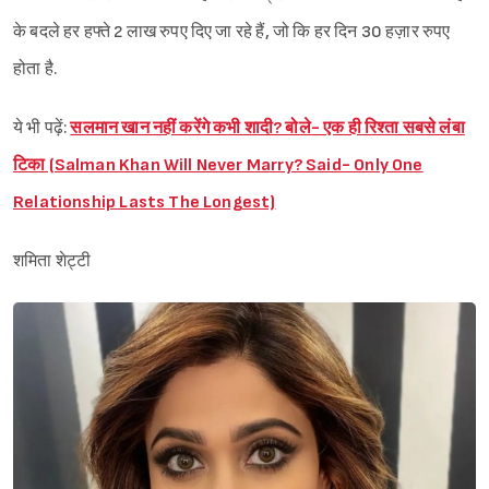
के बदले हर हफ्ते 2 लाख रुपए दिए जा रहे हैं, जो कि हर दिन 30 हज़ार रुपए
होता है.
ये भी पढ़ें:
सलमान खान नहीं करेंगे कभी शादी? बोले- एक ही रिश्ता सबसे लंबा
टिका (Salman Khan Will Never Marry? Said- Only One
Relationship Lasts The Longest)
शमिता शेट्टी