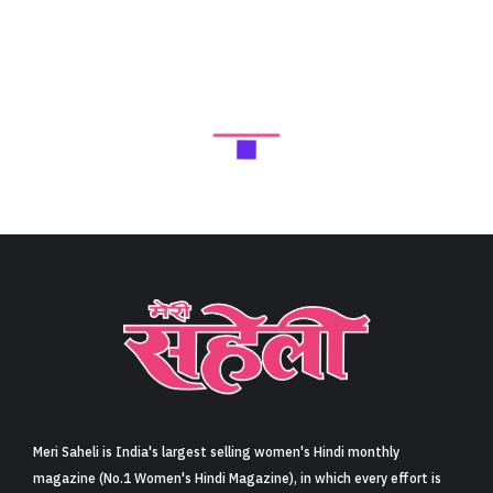
Next Article
बप्पा के दर्शन करने सिद्धि विनायक मंदिर पहुंची प्रियंका चोपड़ा,
एथनिक आउटफिट पहने हुए एक्ट्रेस ने किया हाथ हिलाकर फैंस
का अभिवादन (Priyanka Chopra visits Siddhivinayak
temple in Mumbai, waves at fans in pink ethnic
suit)