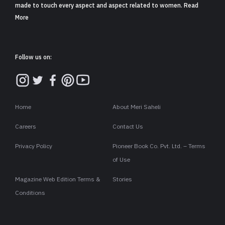
Share
5 min read
0
Claps
देसी गर्ल प्रियंका चोपड़ा (Priyanka Chopda) गणपति बप्पा (Ganpati
Bappa) को बहुत मानती हैं. जब भी इंडिया में होती हैं, तो अपने बिजी शेड्यूल से
समय निकाल कर मुंबई के आइकॉनिक सिद्धि विनायक मंदिर में बप्पा के दर्शन
करने जरूर जाती हैं. आज सोमवार, 10 अगस्त को भी प्रियंका चोपड़ा पिंक
कलर के एथनिक आउटफिट पहने हुए सिद्धि विनायक मंदिर (Siddhivinayak
Temple) पहुंची.