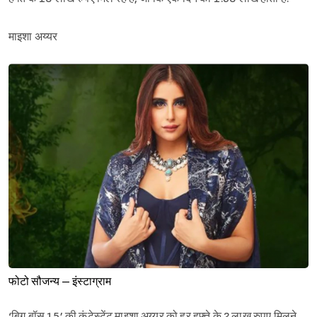
माइशा अय्यर
फोटो सौजन्य – इंस्टाग्राम
‘बिग बॉस 15’ की कंटेस्टेंट माइशा अय्यर को हर हफ्ते के 2 लाख रुपए मिलने