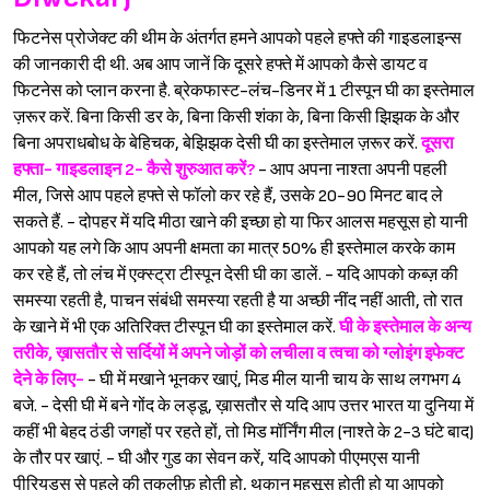
फिटनेस प्रोजेक्ट की थीम के अंतर्गत हमने आपको पहले हफ्ते की गाइडलाइन्स
की जानकारी दी थी. अब आप जानें कि दूसरे हफ्ते में आपको कैसे डायट व
फिटनेस को प्लान करना है. ब्रेकफास्ट-लंच-डिनर में 1 टीस्पून घी का इस्तेमाल
ज़रूर करें. बिना किसी डर के, बिना किसी शंका के, बिना किसी झिझक के और
बिना अपराधबोध के बेहिचक, बेझिझक देसी घी का इस्तेमाल ज़रूर करें.
दूसरा
हफ्ता- गाइडलाइन 2- कैसे शुरुआत करें?
- आप अपना नाश्ता अपनी पहली
मील, जिसे आप पहले हफ्ते से फॉलो कर रहे हैं, उसके 20-90 मिनट बाद ले
सकते हैं. - दोपहर में यदि मीठा खाने की इच्छा हो या फिर आलस महसूस हो यानी
आपको यह लगे कि आप अपनी क्षमता का मात्र 50% ही इस्तेमाल करके काम
कर रहे हैं, तो लंच में एक्स्ट्रा टीस्पून देसी घी का डालें. - यदि आपको कब्ज़ की
समस्या रहती है, पाचन संबंधी समस्या रहती है या अच्छी नींद नहीं आती, तो रात
के खाने में भी एक अतिरिक्त टीस्पून घी का इस्तेमाल करें.
घी के इस्तेमाल के अन्य
तरीके, ख़ासतौर से सर्दियों में अपने जोड़ों को लचीला व त्वचा को ग्लोइंग इफेक्ट
देने के लिए-
- घी में मखाने भूनकर खाएं, मिड मील यानी चाय के साथ लगभग 4
बजे. - देसी घी में बने गोंद के लड्डू, ख़ासतौर से यदि आप उत्तर भारत या दुनिया में
कहीं भी बेहद ठंडी जगहों पर रहते हों, तो मिड मॉर्निंग मील (नाश्ते के 2-3 घंटे बाद)
के तौर पर खाएं. - घी और गुड का सेवन करें, यदि आपको पीएमएस यानी
पीरियड्स से पहले की तकलीफ़ होती हो, थकान महसूस होती हो या आपको