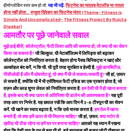
हीमोग्लोबिन स्तर कम हो तो.
यह भी पढ़ें:
फिटनेस का मतलब वेटलॉस या पतला
होना नहीं होता… रुजुता दिवेकर का फिटनेस मंत्र! (Theme- Fitness Is
Simple And Uncomplicated- The Fitness Project By Rujuta
Diwekar)
आमतौर पर पूछे जानेवाले सवाल
मुझे हाई बीपी, कोलेस्ट्रॉल, फैटी लिवर आदि की समस्या हो, तो क्या घी का सेवन
किया जा सकता है?
जी बिल्कुल. घी मेटाबॉलिज़्म में लिपिड्स को बढ़ाकर
कोलेस्ट्रॉल को नियंत्रित करता है. बेहतर होगा पैक्ड बिस्किट्स न खाएं और
अल्कोहल बंद करें, न कि घी. घी पूरी तरह सुरक्षित व हेल्दी है.
मुझे डायबिटीज़,
Sign in
पीसीओडी है और मैं ओवरवेट हूं, तो क्या मैं घी ले सकता/सकती हूं?
जी हां, ज़रूर
ले सकते हैं, क्योंकि घी में भी एसेंशियल फैटी एसिड का एक प्रकार होता है, जो
वज़न और ब्लड शुगर लेवल को नियंत्रित करता है.
हम देसी घी में ही खाना बनाता
है, इसके बाद भी क्या ऊपर से अतिरिक्त घी डालेन की आवश्यकता है?
यह पूरी
तरह आप पर निर्भर है. यह ख़्याल रखें कि आप दिन में 3-6 टीस्पून घी का सेवन
करें. घी खाने का स्वाद बढ़ाता है, न कि उसे मास्क करता है.
हम तेल में खाना
बनाते हैं, तो क्या हमें ऊपर से घी मिलाना चाहिए?
जी हां, ज़रूर.
क्या स्टोर से
ख़रीदा घी ठीक रहेगा या हमें घर पर बनाना चाहिए?
आपको यह ध्यान में रखना
होगा कि देसी गाय के दूध से बना घी हो. बड़े ब्रान्ड्स की बजाय छोटी गौशाला या