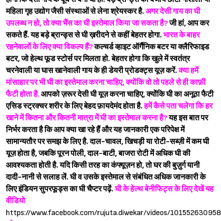
महिला गृह उद्योग जैसी संस्थाओं से लेना श्रेयस्कर है.
अगर देसी गाय का घी
उपलब्ध न हो, तो क्या भैंस का घी इस्तेमाल किया जा सकता है?
जी हां, आप कर
सकते हैं. यह बड़े ब्रान्ड्स से घी ख़रीदने से कहीं बेहतर होगा.
भारत के बाहर
रहनेवालों के लिए क्या विकल्प हैं?
कल्चर्ड व्हाइट ऑर्गैनिक बटर या क्लैरिफाइड
बटर, जो हेल्थ फूड स्टोर्स पर मिलता हो. बेहतर होगा कि खुले में स्वतंत्र
चरनेवाली या घास खानेवाली गाय के ही डेयरी प्रोडक्ट्स यूज़ करें.
क्या हमें
मांसाहार पर भी घी का इस्तेमाल करना चाहिए, क्योंकि वो तो पहले से ही काफ़ी
फैटी होता है.
आपको ज़रूर देसी घी यूज़ करना चाहिए, क्योंकि घी का अनूठा फैटी
एसिड स्ट्रक्चर शरीर के लिए बेहद फ़ायदेमंद होता है.
हमें कैसे पता चलेगा कि हर
खाने में कितना और कितनी मात्रा में घी का इस्तेमाल करना है?
यह इस बात पर
निर्भर करता है कि आप क्या खा रहे हैं और यह जानकारी एक परिपेक्ष में
सामान्यतौर पर समझ के लिए है. दाल-चावल, खिचड़ी या रोटी-सब्ज़ी में कम घी
यूज़ होता है, जबकि पूरन पोली, दाल-बाटी, बाजरा रोटी में अधिक घी की
आवश्यकता होती है. यदि किसी तरह का कंफ्यूज़न हो, तो घर की बुज़ुर्ग यानी
दादी-नानी से सलाह लें.
घी व उसके इस्तेमाल से संबंधित अधिक जानकारी के
लिए इंडियन सुपरफूड्स का घी चैप्टर पढ़ें.
घी के हेल्थ बेनीफिट्स के लिए देखें यह
वीडियो
https://www.facebook.com/rujuta.diwekar/videos/10155263095