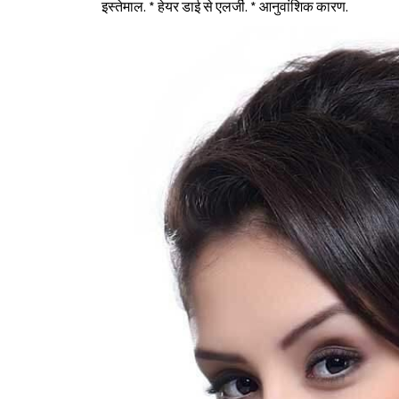
इस्तेमाल. * हेयर डाई से एलर्जी. * आनुवांशिक कारण.