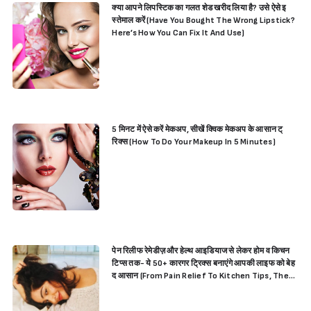
क्या आपने लिपस्टिक का गलत शेड खरीद लिया है? उसे ऐसे इ
स्तेमाल करें (Have You Bought The Wrong Lipstick?
Here’s How You Can Fix It And Use)
5 मिनट में ऐसे करें मेकअप, सीखें क्विक मेकअप के आसान ट्
रिक्स (How To Do Your Makeup In 5 Minutes)
पेन रिलीफ रेमेडीज़ और हेल्थ आइडियाज से लेकर होम व किचन
टिप्स तक- ये 50+ कारगर ट्रिक्स बनाएंगे आपकी लाइफ को बेह
द आसान (From Pain Relief To Kitchen Tips, These
50+ Super Amazing Trick Will Make Your Life Easi
er)