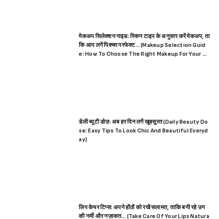
मेकअप सिलेक्शन गाइड: स्किन टाइप के अनुसार करें मेकअप, ता
कि आप लगें पिक्चर परफेक्ट… (Makeup Selection Guid
e: How To Choose The Right Makeup For Your Sk
in)
डेली ब्यूटी डोज़: अब हर दिन लगें खूबसूरत (Daily Beauty Do
se: Easy Tips To Look Chic And Beautiful Everyd
ay)
लिप केयर टिप्स: अपने होंठों को रखें सलामत, ताकि बनी रहे उन
की नर्मी और नज़ाकत… (Take Care Of Your Lips Natura