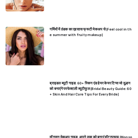
गर्मियों में ठंडक का एहसास फ्रूटी मेकअप से (Feel cool in th
e summer with fruity makeup)
ब्राइडल ब्यूटी गाइड: 60+ स्किन एंड हेयर केयर टिप्स जो दुल्हन
को बनाएंगे परफेक्टली ब्यूटीफुल (Bridal Beauty Guide: 60
+ Skin And Hair Care Tips For Every Bride)
मॉनसून मेकअप गाइड: अपने लुक को बनाएं वॉटरप्रूफ (Monso