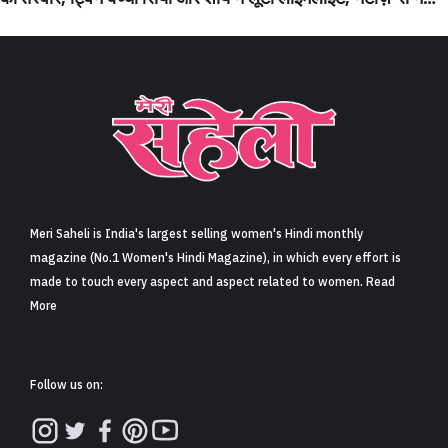
लुटाया प्यार (Sharddha Arya Shares Family Pics From
Thailand Vacation, Twins Siya And Shaurya Steal The
Limelight, Their Cuteness Melts Internet’s Heart)
Meri Saheli is India's largest selling women's Hindi monthly
magazine (No.1 Women's Hindi Magazine), in which every effort is
made to touch every aspect and aspect related to women. Read
More
Follow us on: