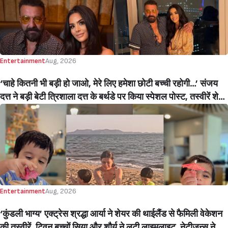
Entertainment
Aug, 2026
‘चाहे कितनी भी बड़ी हो जाओ, मेरे लिए हमेशा छोटी बच्ची रहोगी…’ संजय
दत्त ने बड़ी बेटी त्रिशाला दत्त के बर्थडे पर किया स्पेशल पोस्ट, तस्वीरें शेयर
करते हुए लिखा खास नोट (‘You Will Always Be My Little Girl’
Sanjay Dutt Showers Love On Elder Daughter Trishala
Dutt On Her 38th Birthday, Writes Special Post)
Entertainment
Aug, 2026
‘कुंडली भाग्य’ एक्ट्रेस श्रद्धा आर्या ने शेयर की थाईलैंड से फैमिली वेकेशन
की तस्वीरें, ट्विन बच्चों सिया और शौर्य ने लूटी लाइमलाइट, नेटीज़न्स ने