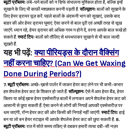
ब्यूटी प्रॉब्लमः
लंबे-घने बालों को न स़िर्फ संभालना मुश्किल होता है, बल्कि इन्हें
सुखाने के लिए भी काफ़ी मशक़्कत करनी पड़ती है.
सॉल्यूशनः
बालों को सुखाने के
लिए हेयर ड्रायर यूज़ करें. पहले बालों के अंदरूनी भाग को सुखाएं, उसके बाद
बाहर की ओर हेयर ड्रायर घुमाएं. ऐसा करने से बाल पूरी एवं अच्छी तरह से सूख
जाएंगे. ध्यान रहे, हेयर ड्रायर को अधिक गरम न होने दें, वरना आपके बाल रूखे हो
सकते हैं.
स्मार्ट टिपः
बालों को तौलिए से थपथपाकर सुखाने से भी बाल जल्दी
सूखते हैं.
यह भी पढ़ें:
क्या पीरियड्स के दौरान वैक्सिंग
नहीं करना चाहिए? (Can We Get Waxing
Done During Periods?)
7.
ब्यूटी प्रॉब्लमः
अच्छे-ख़ासे पार्लर में जाकर हेयर कट लेने पर भी कभी-कभार
हम शेपलेस हेयर कट के शिकार हो जाते हैं.
सॉल्यूशनः
ऐसे में आप हेयर बैंड, हेयर
क्लिप या कोई ख़ास हेयर एक्सेसरीज़ बालों में लगाकर अपने शेपलेस हेयर कट को
आसानी से छुपा सकती हैं. ऐसा करने से लोगों की निगाहें आपकी एक्सेसरीज़ पर
थम जाएंगी, रॉन्ग हेयर कट की ओर किसी की निगाहें नहीं जाएंगी.
स्मार्ट टिपः
हाई
बन या लो बन हेयर स्टाइल भी आपके शेपलेस हेयर कट को छुपा सकती है.
8.
ब्यूटी प्रॉब्लमः
रात में सोते समय तकिए से दबकर हमारी त्वचा दबी-सी नज़र