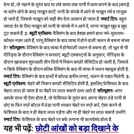
देना हो, तो नहाने के तुरंत बाद या लंबे समय तक पानी में काम करने के बाद (कपड़े
या बर्तन धोने के बाद) नाख़ून काटें. पानी के संपर्क में आने से नाख़ून नर्म व नाज़ुक
हो जाते हैं, जिससे नाख़ून को सही शेप देना आसान हो जाता है.
स्मार्ट टिपः
बहुत
ज़्यादा देर के लिए नाख़ून को पानी के संपर्क में न आने दें, वरना नाख़ून ख़ुद ब ख़ुद
टूट सकते हैं.
2.
ब्यूटी प्रॉब्लमः
वैक्सिंग के बाद बेशक़ हमारे हाथ नर्म-मुलायम-
कोमल नज़र आते हैं, परंतु वैक्सिंग के बाद त्वचा में होने वाली जलन से बचना संभव
है?
सॉल्यूशनः
वैक्सिंग के बाद त्वचा में होनेवाली जलन से बचना हो, तो भूल से भी
पीरिड्स के दौरान वैक्सिंग न करवाएं. ब्यूटी एक्सपर्ट्स के अनुसार, पीरिड्स के
दौरान ख़ासकर शुरुआती तीन दिनों में स्किन काफ़ी सेंसिटिव हो जाती है, जिससे
न स़िर्फ वैक्सिंग के दौरान बल्कि वैक्सिंग के बाद भी त्वचा में जलन महसूस होती है.
स्मार्ट टिपः
वैक्सिंग के बाद हाथोें में कोल्ड क्रीम लगाएं, जलन से राहत मिलेगी.
3.
ब्यूटी प्रॉब्लमः
चेहरे की स्किन काफ़ी सेंसिटिव होती है, इसलिए फेशियल के बाद
चेहरा लाल हो जाता है या चेहरे पर लाल चकत्ते उभर आते हैं.
सॉल्यूशनः
अगर
आपके साथ भी ऐसा होता है, तो फेशियल के तुरंत बाद अपना चेहरा ठंडे पानी से
धोएं या फिर स्प्रे बॉटल में ठंडा पानी भरकर चेहरे पर स्प्रे करें, ऐसा करने से
फेशियल के बाद न ही चेहरा लाल पड़ेगा और ना ही चेहरे पर लाल चकत्ते उभरेंगे.
स्मार्ट टिपः
फेशियल के बाद चेहरे पर बर्फ लगाना भी फ़ायदेमंद होता है.
यह भी पढ़ें:
छोटी आंखों को बड़ा दिखाने के