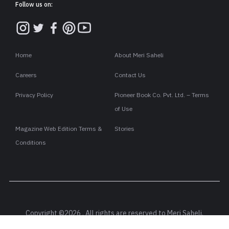
Follow us on:
Home
About Meri Saheli
Careers
Contact Us
Privacy Policy
Pioneer Book Co. Pvt. Ltd. – Terms
of Use
Magazine Web Edition Terms &
Stories
Conditions
Copyright ©2026 . All rights are reserved to Meri Saheli.