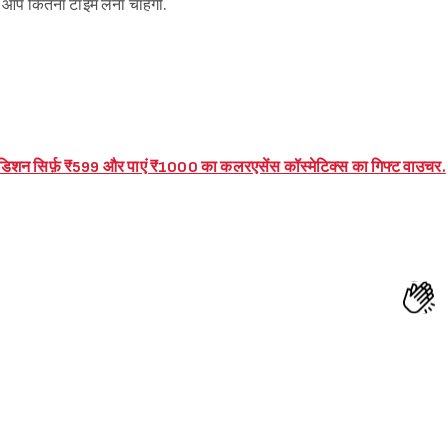
ए आप कितना टाइम लेना चाहेंगी.
एडिशन सिर्फ़ ₹599 और पाएं ₹1000 का कलरएसेंस कॉस्मेटिक्स का गिफ्ट वाउचर.