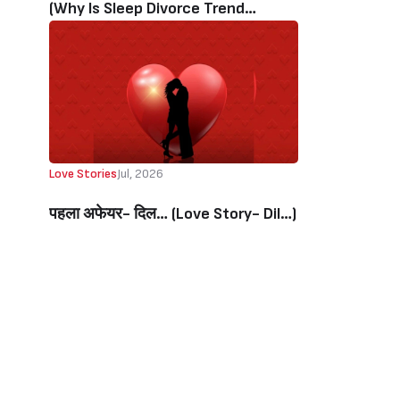
(Why Is Sleep Divorce Trend
Increasing Among Couples?)
Love Stories
Jul, 2026
पहला अफेयर- दिल… (Love Story- Dil…)