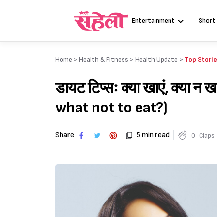
Skip
to
Entertainment
Short
content
Home >
Health & Fitness
>
Health Update
>
Top Stori
डायट टिप्सः क्या खाएं, क्या 
what not to eat?)
Share
5 min read
0
Claps