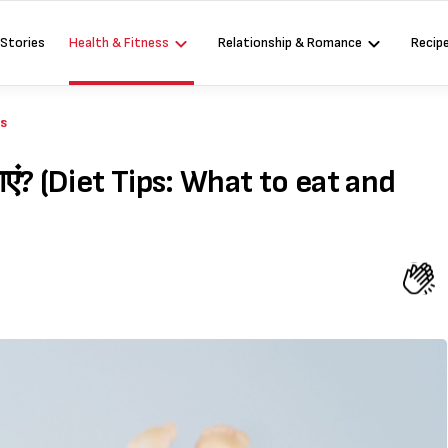
 Stories
Health & Fitness
Relationship & Romance
Recip
es
न खाएं? (Diet Tips: What to eat and