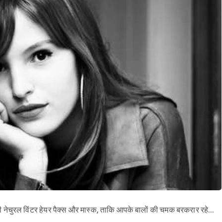
ईज़ी नेचुरल विंटर हेयर पैक्स और मास्क, ताकि आपके बालों की चमक बरकरार रहे…