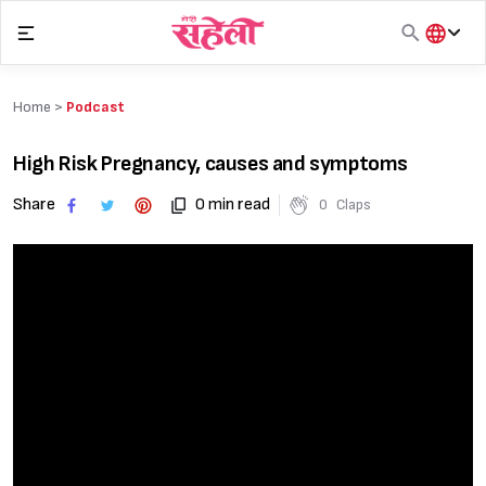
Skip
to
content
हिंदी
English
Home >
Podcast
मराठी
High Risk Pregnancy, causes and symptoms
Share
0 min read
0
Claps