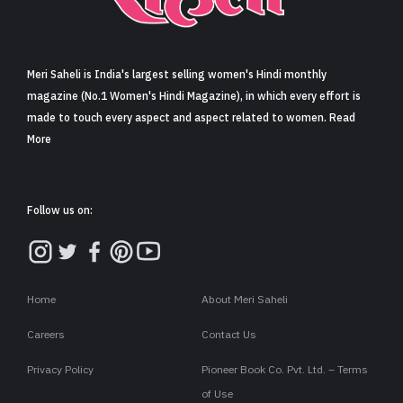
मुखर्जी का छलका दर्द, 1 करोड़ का कर्ज उतारने के लिए करनी
पड़ी थी C ग्रेड फिल्में, बोलीं- ‘मैंने अपनी आत्मा बेच दी थी’ (‘I
sold my soul’ Actress Sushmita Mukherjee recalls
doing C-grade films to pay loan)
Share
5 min read
0
Claps
हिंदी सिनेमा और टेलीविजन की जानी मानी एक्ट्रेस सुष्मिता मुखर्जी
(Sushmita Mukherjee) जो 'गोलमाल', 'खलनायक', किंग अंकल' जैसी
फिल्मों में भी नज़र आ चुकी हैं, ने हाल ही में अपने करियर के उस दौर को याद
किया जब मजबूरी में उन्हें C ग्रेड (Sushmita Mukherjee on doing C
grade films) की फिल्में करनी पड़ी थीं. सुष्मिता ने खुद एक वीडियो पोस्ट
करके अपनी लाइफ के सबसे मुश्किल दौर के बारे में शॉकिंग खुलासे किए.