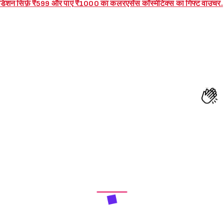
एडिशन सिर्फ़ ₹599 और पाएं ₹1000 का कलरएसेंस कॉस्मेटिक्स का गिफ्ट वाउचर.