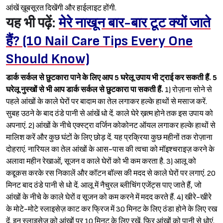
आंखें ख़ूबसूरत दिखेंगी और हाईलाइट होंगी.
यह भी पढ़ें:
मेरे नाखून बार-बार टूट क्यों जाते
हैं? (10 Nail Care Tips Every One
Should Know)
Sign in
डार्क सर्कल से छुटकारा पाने के लिए आप 5 घरेलू उपाय भी ट्राई कर सकती हैं. 5
घरेलू नुस्खों से भी आप डार्क सर्कल से छुटकारा पा सकती हैं.
1) रोज़ाना सोने से
पहले आंखों के काले घेरों पर बादाम का तेल लगाकर हल्के हाथों से मसाज करें.
सुबह उठने के बाद ठंडे पानी से आंखें धो दें. काले घेरे ख़त्म होने तक इस उपाय को
अपनाएं. 2) आंखों के नीचे एक्स्ट्रा वर्जिन कोकोनट ऑयल लगाकर हल्के हाथों से
मालिश करें और कुछ घंटों के लिए छोड़ दें. यह प्रक्रिया कुछ महीनों तक रोज़ाना
दोहराएं. नारियल का तेल आंखों के आस-पास की त्वचा को मॉइश्‍चराइज़ करने के
अलावा महीन रेखाओं, सूजन व काले घेरों को भी कम करता है. 3) आलू को
कद्दूकस करके रस निकालें और कॉटन बॉल्स की मदद से काले घेरों पर लगाएं. 20
मिनट बाद ठंडे पानी से धो दें. आलू में नैचुरल ब्लीचिंग एजेंट्स पाए जाते हैं, जो
आंखों के नीचे के काले घेरों व सूजन को कम करने में मदद करते हैं. 4) खीरे-खीरे
के मोटे-मोटे स्लाइसेज़ काट कर फ्रिज में 30 मिनट के लिए ठंडा होने के लिए रख
दें. इन स्लाइसेज़ को आंखों पर 10 मिनट के लिए रखें. फिर आंखों को पानी से धोएं.