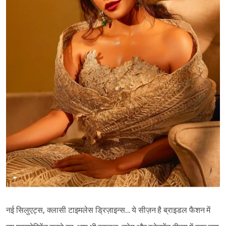
नई सिलुएट्स, क्लासी टाइमलेस ड्रिज़ाइन्स... ये सीज़न है ब्राइडल फैशन में