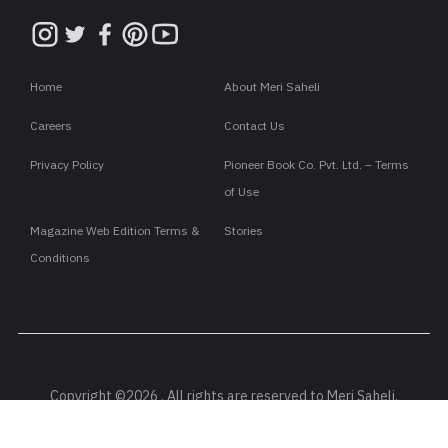
Home
About Meri Saheli
Careers
Contact Us
Privacy Policy
Pioneer Book Co. Pvt. Ltd. – Terms
of Use
Magazine Web Edition Terms &
Stories
Conditions
Copyright ©2026 . All rights are reserved to Meri Saheli.