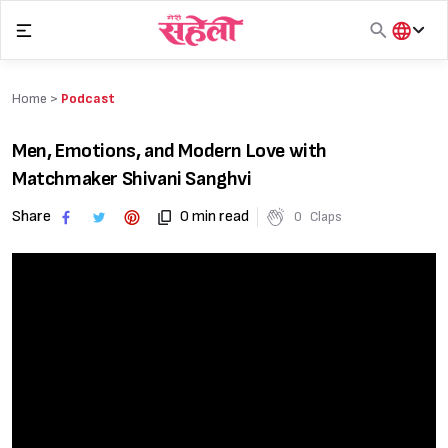
Skip
to
content
हिंदी
English
Home >
Podcast
मराठी
Men, Emotions, and Modern Love with
Matchmaker Shivani Sanghvi
Share
0 min read
0
Claps