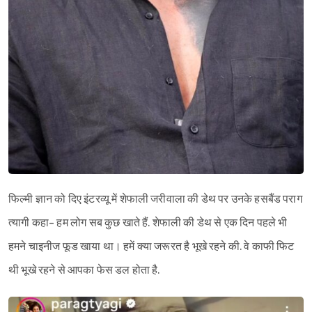
फिल्मी ज्ञान को दिए इंटरव्यू में शेफाली जरीवाला की डेथ पर उनके हसबैंड पराग
त्यागी कहा- हम लोग सब कुछ खाते हैं. शेफाली की डेथ से एक दिन पहले भी
हमने चाइनीज फूड खाया था। हमें क्या जरूरत है भूखे रहने की. वे काफी फिट
थी भूखे रहने से आपका फेस डल होता है.