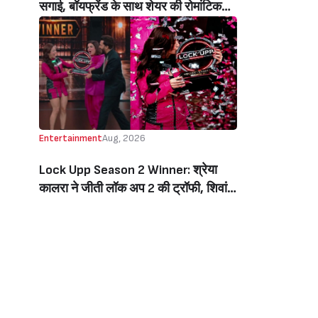
सगाई, बॉयफ्रेंड के साथ शेयर की रोमांटिक
तस्वीरें, लिखा इमोशनल नोट (Jiya Shankar
Gets Engaged To Boyfriend Kaaran
Dhanak, Shares Dreamy Photos
From The Proposal, Writes
Emotional Note)
Entertainment
Aug, 2026
Lock Upp Season 2 Winner: श्रेया
कालरा ने जीती लॉक अप 2 की ट्रॉफी, शिवांगी
जोशी को 7 वोटों से हराकर बनीं विनर, जीती 1
करोड़ की प्राइज मनी (Lock Upp Season
2 Winner: Shreya Kalra Wins The
Show, Beats Shivangi Joshi By 7
Votes, Takes Home Rs 1 Crore)