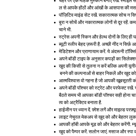
चेहरे पर एक मोहक मुस्कान बनाए रखें. स्माइल से
ल से आपके होंठों और आंखों के आसपास की मसल
पॉज़िटिव माइंड सेट रखें. सकारात्मक सोच न सिर्
बुरा न सोचें और नकारात्मक लोगों से दूर रहें.
चाने भी.
स्ट्रेस अपनी स्किन और हेल्थ दोनों के लिए ही घ
ब्यूटी स्लीप बेहद ज़रूरी है. अच्छी नींद न सिर
मेडिटेशन और प्राणायाम करें. ये अंदरूनी टॉक्सिं
अपने बॉडी टाइप के अनुसार कपड़ों का सिलेक्श
खुद की किसी से तुलना न करें बल्कि अपनी यूनी
बनने की कल्पनाओं से बाहर निकलें और खुद को 
आत्मविश्वास वो गहना है जो आपकी खूबसूरती को 
अपने बॉडी पॉश्चर को स्ट्रेट और परफेक्ट रखें
बैठते समय भी आपका बॉडी पॉश्चर सही होना चा
त्व को अट्रैक्टिव बनाता है.
हाईजीन पर ध्यान दें. फ़्रेश लगें और माइल्ड परफ़्यू
लाइट नेचुरल मेकअप से खुद को और बेहतर लुक द
आपकी हॉबी आपके मूड को और बेहतर करेंगी. म्यूज
खुद को पैम्पर करें. सलोन जाएं. मसाज और स्पा का 