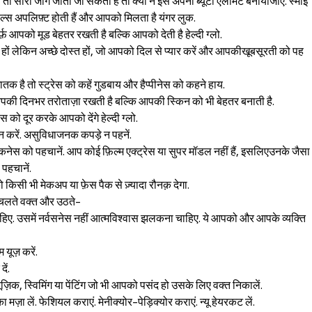
 तो सारा जाग जीता जा सकता है तो क्यों न इसे अपना ब्यूटी एलीमेंट बनायाजाए. स्माइ
्स अपलिफ़्ट होती हैं और आपको मिलता है यंगर लुक.
फ़ आपको मूड बेहतर रखती है बल्कि आपको देती है हेल्दी ग्लो.
 कम हों लेकिन अच्छे दोस्त हों, जो आपको दिल से प्यार करें और आपकीखूबसूरती को पह
ातक है तो स्ट्रेस को कहें गुडबाय और हैप्पीनेस को कहने हाय.
्फ़ आपकी दिनभर तरोताज़ा रखती है बल्कि आपकी स्किन को भी बेहतर बनाती है.
स को दूर करके आपको देंगे हेल्दी ग्लो.
न करें. असुविधाजनक कपड़े न पहनें.
कनेस को पहचानें. आप कोई फ़िल्म एक्ट्रेस या सुपर मॉडल नहीं हैं, इसलिएउनके जैसा
पहचानें.
किसी भी मेकअप या फ़ेस पैक से ज़्यादा रौनक़ देगा.
. चलते वक्त और उठते-
Sign in
हिए. उसमें नर्वसनेस नहीं आत्मविश्वास झलकना चाहिए. ये आपको और आपके व्यक्ति
म यूज़ करें.
ें.
़िक, स्विमिंग या पेंटिंग जो भी आपको पसंद हो उसके लिए वक्त निकालें.
मज़ा लें. फेशियल कराएं. मेनीक्योर-पेड़िक्योर कराएं. न्यू हेयरकट लें.