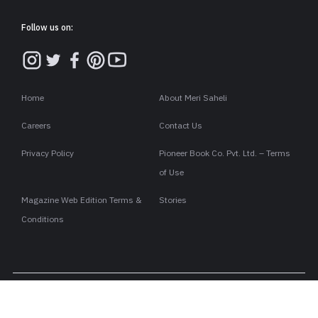
Follow us on:
Home
About Meri Saheli
Careers
Contact Us
Privacy Policy
Pioneer Book Co. Pvt. Ltd. – Terms
of Use
Magazine Web Edition Terms &
Stories
Conditions
Copyright ©2026 . All rights are reserved to Meri Saheli.