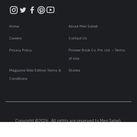
Home
About Meri Saheli
Careers
Contact Us
Privacy Policy
Pioneer Book Co. Pvt. Ltd. – Terms
of Use
Magazine Web Edition Terms &
Stories
Conditions
Copyright ©2026 . All rights are reserved to Meri Saheli.