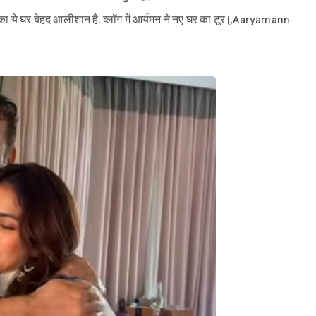
ये घर बेहद आलीशान है. व्लॉग में आर्यमन ने नए घर का टूर (,Aaryamann
Sign in