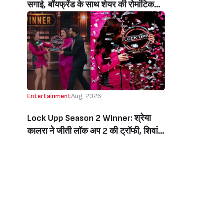
सगाई, बॉयफ्रेंड के साथ शेयर की रोमांटिक
तस्वीरें, लिखा इमोशनल नोट (Jiya Shankar
Gets Engaged To Boyfriend Kaaran
Dhanak, Shares Dreamy Photos
From The Proposal, Writes
Emotional Note)
Entertainment
Aug, 2026
Lock Upp Season 2 Winner: श्रेया
कालरा ने जीती लॉक अप 2 की ट्रॉफी, शिवांगी
जोशी को 7 वोटों से हराकर बनीं विनर, जीती 1
करोड़ की प्राइज मनी (Lock Upp Season
2 Winner: Shreya Kalra Wins The
Show, Beats Shivangi Joshi By 7
Votes, Takes Home Rs 1 Crore)