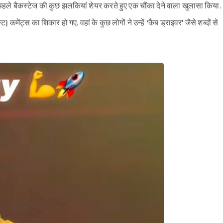
क पहले बैकस्टेज की कुछ झलकियां शेयर करते हुए एक चौंका देने वाला खुलासा किया.
ट) कमेंट्स का शिकार हो गए. वहां के कुछ लोगों ने उन्हें ‘कैब ड्राइवर' जैसे शब्दों से
Sign in