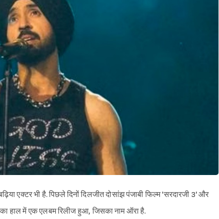
ढ़िया एक्टर भी है. पिछले दिनों दिलजीत दोसांझ पंजाबी फिल्म 'सरदारजी 3' और
ीत का हाल में एक एलबम रिलीज हुआ, जिसका नाम ऑरा है.