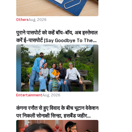
Others
Aug, 2026
पुराने पासपोर्ट को कहें बॉय-बॉय, अब इस्तेमाल
करें ई-पासपोर्ट (Say Goodbye To The
Old Passport, Now Use The E-
Passport)
Entertainment
Aug, 2026
कंगना रनौत से हुए विवाद के बीच भूटान वेकेशन
पर निकली सोनाक्षी सिन्हा, हसबैंड जहीर
इकबाल और इन लॉज संग क्वालिटी टाइम स्पेंड
करती हुई नज़र आईं एक्ट्रेस, वायरल हुईं