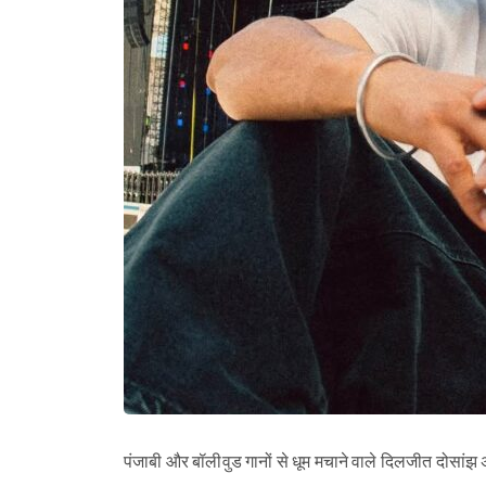
पंजाबी और बॉलीवुड गानों से धूम मचाने वाले दिलजीत दोसांझ अपन