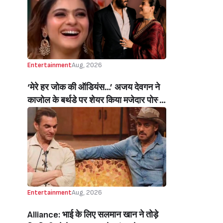
तस्वीरें और वीडियोज (Amid Clash With
Kangana Ranaut Sonakshi Sinha
Spends Quality Time With Husband
Zaheer Iqbal & In Laws In Bhutan)
Entertainment
Aug, 2026
‘मेरे हर जोक की ऑडियंस…’ अजय देवगन ने
काजोल के बर्थडे पर शेयर किया मजेदार पोस्ट,
हंसती-ठहाका लगाती काजोल पर लुटाया प्यार
(My Best Joke Has Had The Same
Audience’ Ajay Devgn’s Heartfelt
Birthday Wish Melts Kajol’s Fans)
Entertainment
Aug, 2026
Alliance: भाई के लिए सलमान खान ने तोड़े