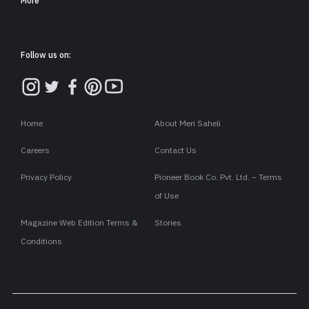
“वो तो बस जूतों का यार है.” तब समझ आया
कि जूते दोस्ती भी निभाते हैं. कल चाचाजी बेटे
को डांट रहे थे, "तू तो जूते खाए बिना मानेगा
नहीं!” तब पता चला कि जूते खाए भी जाते हैं.
हमने उनसे पूछा, “क्या हुआ?”
वे बोले, “जूते ने काट लिया.”
हम हैरान रह गए…