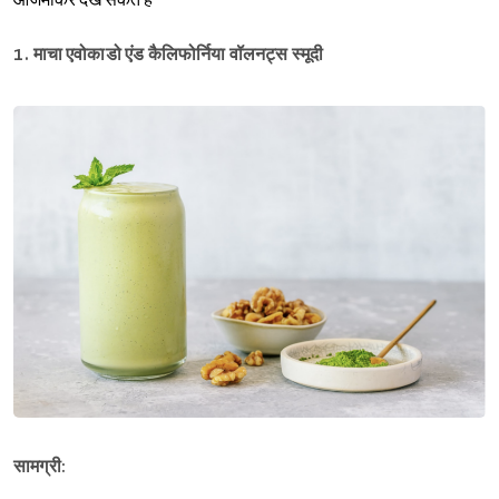
आजमाकर देख सकते हैं
1. माचा एवोकाडो एंड कैलिफोर्निया
वॉलनट्स
स्मूदी
सामग्री: