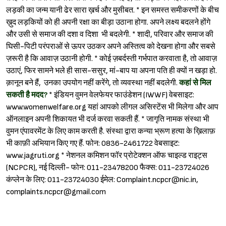
लड़की का जन्म यानी ढेर सारा ख़र्च और मुसीबत. * इन समस्त समीकरणों के बीच
ख़ुद लड़कियों को ही अपनी रक्षा का बीड़ा उठाना होगा. अपने लक्ष्य बदलने होंगे
और उसी से समाज की दशा व दिशा भी बदलेगी. * शादी, परिवार और समाज की
घिसी-पिटी परंपराओं से ऊपर उठकर अपने अस्तित्व को देखना होगा और सबसे
ज़रूरी है कि आवाज़ उठानी होगी. * कोई ज़बर्दस्ती गर्भपात करवाता है, तो आवाज़
उठाएं, फिर सामने भले ही सास-ससुर, मां-बाप या अपना पति ही क्यों न खड़ा हो.
क़ानून बने हैं, उनका उपयोग नहीं करेंगे, तो व्यवस्था नहीं बदलेगी.
कहां से मिल
सकती है मदद?
* इंडियन वुमन वेलफेयर फाउंडेशन (IWWF) वेबसाइट:
www.womenwelfare.org यहां आपको लीगल असिस्टेंस भी मिलेगा और आप
ऑनलाइन अपनी शिकायत भी दर्ज करवा सकती हैं. * जागृति नामक संस्था भी
वुमन एंपावरमेंट के लिए काम करती है. संस्था द्वारा कन्या भ्रूण हत्या के ख़िलाफ़
भी काफ़ी अभियान किए गए हैं. फोन: 0836-2461722 वेबसाइट:
www.jagruti.org * नेशनल कमिशन फॉर प्रोटेक्शन ऑफ चाइल्ड राइट्स
(NCPCR), नई दिल्ली- फोन: 011-23478200 फैक्स: 011-23724026
कंप्लेन के लिए: 011-23724030 ईमेल:
Complaint.ncpcr@nic.in
,
complaints.ncpcr@gmail.com
Female Foeticide