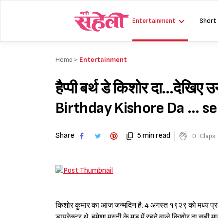
Skip
to
Entertainment
Short
content
Home >
Entertainment
हैप्पी बर्थ डे किशोर दा…देखिए 
Birthday Kishore Da … se
Share
5 min read
0
Claps
touching songs
किशोर कुमार का आज जन्मदिन है. 4 अगस्त १९२९ को मध्य प्रदेश
डायरेक्टर थे. हमेशा मस्ती के मूड में रहने वाले किशोर दा सही म