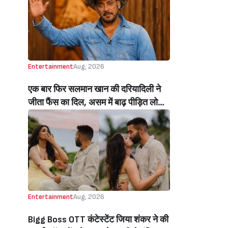
Beats Aly Goni And Ruhee Dosani)
Entertainment
Aug, 2026
एक बार फिर सलमान खान की दरियादिली ने
जीता फैंस का दिल, असम में बाढ़ पीड़ित लोगों
की मदद के लिए सलमान ने मिलाया NGO से
हाथ, बेघर लोगों के लिए बनवाएंगे 500 घर
(Salman Khan In Collaboration With
An NGO Will Builds Homes For 500
Flood Affected People In Assam)
Entertainment
Aug, 2026
Bigg Boss OTT कंटेस्टेंट जिया शंकर ने की