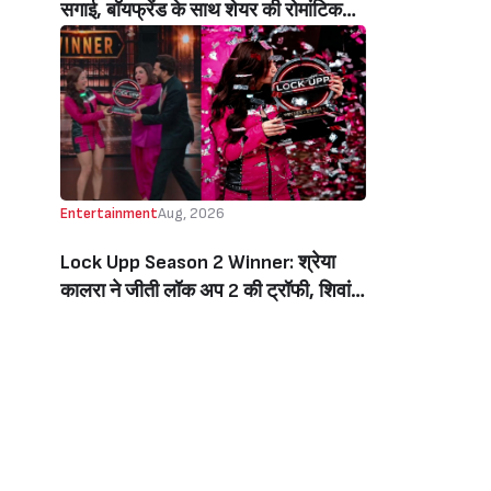
सगाई, बॉयफ्रेंड के साथ शेयर की रोमांटिक
तस्वीरें, लिखा इमोशनल नोट (Jiya Shankar
Gets Engaged To Boyfriend Kaaran
Dhanak, Shares Dreamy Photos
From The Proposal, Writes
Emotional Note)
Entertainment
Aug, 2026
Lock Upp Season 2 Winner: श्रेया
कालरा ने जीती लॉक अप 2 की ट्रॉफी, शिवांगी
जोशी को 7 वोटों से हराकर बनीं विनर, जीती 1
करोड़ की प्राइज मनी (Lock Upp Season
2 Winner: Shreya Kalra Wins The
Show, Beats Shivangi Joshi By 7
Votes, Takes Home Rs 1 Crore)