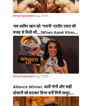
Entertainment
Aug, 2026
जब आमिर खान को ‘गजनी’ प्रदीप रावत की
वजह से मिली थी… (When Aamir Khan
Got ‘Ghajini’ Because Of Pradeep
Rawat)
Entertainment
Aug, 2026
Alliance Winner: अली गोनी और रूही
दोसानी को हराकर विनर बनीं मिनी माथुर,
इनाम में मिले 50 लाख रुपये और चमचमाती ही
ट्रॉफी (Mini Mathur Lifts Trophy