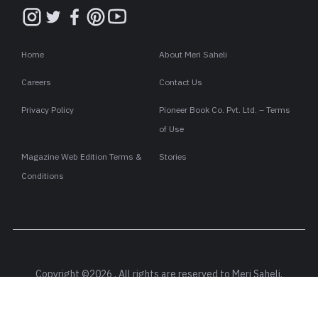
Home
About Meri Saheli
Careers
Contact Us
Privacy Policy
Pioneer Book Co. Pvt. Ltd. – Terms
of Use
Magazine Web Edition Terms &
Stories
Conditions
Copyright ©2026 . All rights are reserved to Meri Saheli.