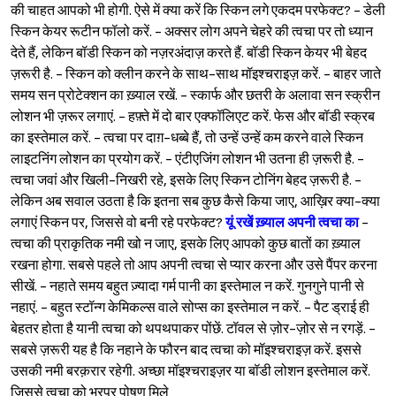
की चाहत आपको भी होगी. ऐसे में क्या करें कि स्किन लगे एकदम परफेक्ट? - डेली
स्किन केयर रूटीन फॉलो करें. - अक्सर लोग अपने चेहरे की त्वचा पर तो ध्यान
देते हैं, लेकिन बॉडी स्किन को नज़रअंदाज़ करते हैं. बॉडी स्किन केयर भी बेहद
ज़रूरी है. - स्किन को क्लीन करने के साथ-साथ मॉइश्‍चराइज़ करें. - बाहर जाते
समय सन प्रोटेक्शन का ख़्याल रखें. - स्कार्फ और छतरी के अलावा सन स्क्रीन
लोशन भी ज़रूर लगाएं. - हफ़्ते में दो बार एक्फॉलिएट करें. फेस और बॉडी स्क्रब
का इस्तेमाल करें. - त्वचा पर दाग़-धब्बे हैं, तो उन्हें उन्हें कम करने वाले स्किन
लाइटनिंग लोशन का प्रयोग करें. - एंटीएजिंग लोशन भी उतना ही ज़रूरी है. -
त्वचा जवां और खिली-निखरी रहे, इसके लिए स्किन टोनिंग बेहद ज़रूरी है. -
लेकिन अब सवाल उठता है कि इतना सब कुछ कैसे किया जाए, आख़िर क्या-क्या
लगाएं स्किन पर, जिससे वो बनी रहे परफेक्ट?
यूं रखें ख़्याल अपनी त्वचा का
-
त्वचा की प्राकृतिक नमी खो न जाए, इसके लिए आपको कुछ बातों का ख़्याल
रखना होगा. सबसे पहले तो आप अपनी त्वचा से प्यार करना और उसे पैंपर करना
सीखें. - नहाते समय बहुत ज़्यादा गर्म पानी का इस्तेमाल न करें. गुनगुने पानी से
नहाएं. - बहुत स्टॉन्ग केमिकल्स वाले सोप्स का इस्तेमाल न करें. - पैट ड्राई ही
बेहतर होता है यानी त्वचा को थपथपाकर पोंछें. टॉवल से ज़ोर-ज़ोर से न रगड़ें. -
सबसे ज़रूरी यह है कि नहाने के फौरन बाद त्वचा को मॉइश्‍चराइज़ करें. इससे
उसकी नमी बरक़रार रहेगी. अच्छा मॉइश्‍चराइज़र या बॉडी लोशन इस्तेमाल करें.
जिससे त्वचा को भरपूर पोषण मिले