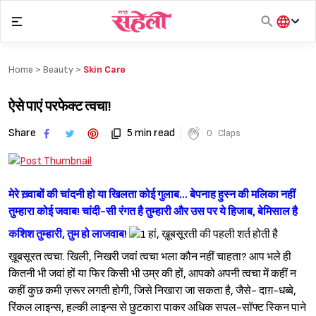
Skip
to
content
हिंदी
English
Home >
Beauty
>
Skin Care
मराठी
ऐसे पाएं परफेक्ट त्वचा!
Share
5 min read
0
Claps
मेरे ख़्वाबों की चांदनी हो या खिलता कोई गुलाब...
बेपनाह हुस्न की मलिका नहीं
तुम्हारा कोई जवाब!
चांदी-सी रंगत है तुम्हारी और उस पर ये हिजाब,
बेमिसाल है
कशिश तुम्हारी, तुम हो लाजवाब!
हां, ख़ूबसूरती की पहली शर्त होती है
ख़ूबसूरत त्वचा. खिली, निखरी जवां त्वचा भला कौन नहीं चाहता? आप भले ही
कितनी भी जवां हों या फिर किसी भी उम्र की हों, आपको अपनी त्वचा में कहीं न
कहीं कुछ कमी ज़रूर लगती होगी, जिसे निखारा जा सकता है, जैसे- दाग़-धब्बे,
रिंकल लाइन्स, हल्की लाइन्स से छुटकारा पाकर अधिक सपल-सॉफ्ट स्किन पाने