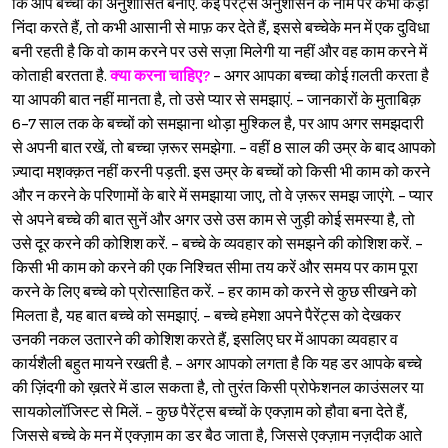
कि आप बच्चों को अनुशासित बनाएं. कई पैरेंट्स अनुशासन के नाम पर कभी कड़ी
निंदा करते हैं, तो कभी आसानी से माफ़ कर देते हैं, इससे बच्चेके मन में एक दुविधा
बनी रहती है कि वो काम करने पर उसे सज़ा मिलेगी या नहीं और वह काम करने में
Sign in
कोताही बरतता है.
क्या करना चाहिए?
- अगर आपका बच्चा कोई ग़लती करता है
या आपकी बात नहीं मानता है, तो उसे प्यार से समझाएं. - जानकारों के मुताबिक़
6-7 साल तक के बच्चों को समझाना थोड़ा मुश्किल है, पर आप अगर समझदारी
से अपनी बात रखें, तो बच्चा ज़रूर समझेगा. - वहीं 8 साल की उम्र के बाद आपको
ज़्यादा मश़क्क़त नहीं करनी पड़ती. इस उम्र के बच्चों को किसी भी काम को करने
और न करने के परिणामों के बारे में समझाया जाए, तो वे ज़रूर समझ जाएंगे. - प्यार
से अपने बच्चे की बात सुनें और अगर उसे उस काम से जुड़ी कोई समस्या है, तो
उसे दूर करने की कोशिश करें. - बच्चे के व्यवहार को समझने की कोशिश करें. -
किसी भी काम को करने की एक निश्‍चित सीमा तय करें और समय पर काम पूरा
करने के लिए बच्चे को प्रोत्साहित करें. - हर काम को करने से कुछ सीखने को
मिलता है, यह बात बच्चे को समझाएं. - बच्चे हमेशा अपने पैरेंट्स को देखकर
उनकी नकल उतारने की कोशिश करते हैं, इसलिए घर में आपका व्यवहार व
कार्यशैली बहुत मायने रखती है. - अगर आपको लगता है कि यह डर आपके बच्चे
की ज़िंदगी को ख़तरे में डाल सकता है, तो तुरंत किसी प्रोफेशनल काउंसलर या
सायकोलॉजिस्ट से मिलें. - कुछ पैरेंट्स बच्चों के एक्ज़ाम को हौवा बना देते हैं,
जिससे बच्चे के मन में एक्ज़ाम का डर बैठ जाता है, जिससे एक्ज़ाम नज़दीक आते