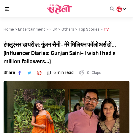
Skip
to
content
हिंदी
English
Home >
Entertainment
>
FILM
>
Others
>
Top Stories
>
TV
मराठी
इंफ्लुएंसर डायरीज़: गुंजन सैनी- मेरे मिलियन फॉलोअर्स हों…
(Influencer Diaries: Gunjan Saini- I wish I had a
million followers…)
Share
5 min read
0
Claps