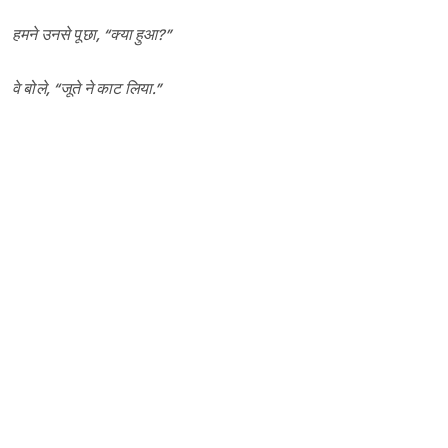
हमने उनसे पूछा, “क्या हुआ?”
वे बोले, “जूते ने काट लिया.”
हम हैरान रह गए…
अरे! क्या जूता भी काटता है?
एक दिन उन्हें जूते में तेल लगाते देखा. हमने पूछा, "अब क्या हुआ?”
वे बोले, “जूता चूं-चूं करता है.”
वाह! मतलब जूता बोलता भी है!
फिर एक दिन किसी के बारे में कहते सुना,“वो तो बस जूतों का यार है.”