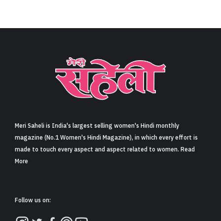
कंगना रनौत से हुए विवाद के बीच भूटान वेकेशन पर निकली
सोनाक्षी सिन्हा, हसबैंड जहीर इकबाल और इन लॉज संग क्वालिटी
टाइम स्पेंड करती हुई नज़र आईं एक्ट्रेस, वायरल हुईं तस्वीरें और
वीडियोज (Amid Clash With Kangana Ranaut
Sonakshi Sinha Spends Quality Time With Husband
Zaheer Iqbal & In Laws In Bhutan)
Share
5 min read
0
Claps
सोनाक्षी सिन्हा अपने हसबैंड जहीर इकबाल (Sonakshi Sinha And his