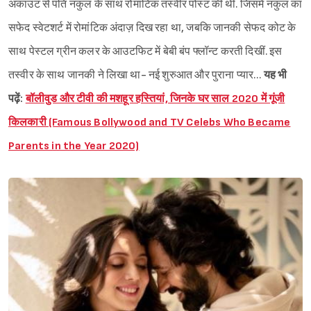
अकाउंट से पति नकुल के साथ रोमांटिक तस्वीर पोस्ट की थी. जिसमें नकुल का
सफेद स्वेटशर्ट में रोमांटिक अंदाज़ दिख रहा था, जबकि जानकी सेफद कोट के
साथ पेस्टल ग्रीन कलर के आउटफिट में बेबी बंप फ्लॉन्ट करती दिखीं. इस
तस्वीर के साथ जानकी ने लिखा था- नई शुरुआत और पुराना प्यार…
यह भी
पढ़ें:
बॉलीवुड और टीवी की मशहूर हस्तियां, जिनके घर साल 2020 में गूंजी
किलकारी (Famous Bollywood and TV Celebs Who Became
Parents in the Year 2020)