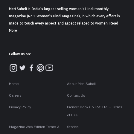
“वो तो बस जूतों का यार है.”
तब समझ आया कि जूते दोस्ती भी निभाते हैं.
कल चाचाजी बेटे को डांट रहे थे, "तू तो जूते खाए बिना मानेगा नहीं!” तब पता
चला कि जूते खाए भी जाते हैं.
हमने उनसे पूछा, “क्या हुआ?”
वे बोले, “जूते ने काट लिया.”
हम हैरान रह गए…
अरे! क्या जूता भी काटता है?