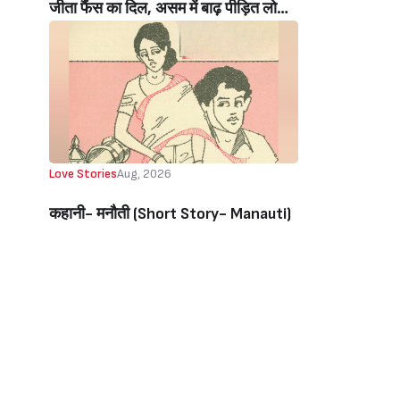
जीता फैंस का दिल, असम में बाढ़ पीड़ित लोगों
की मदद के लिए सलमान ने मिलाया NGO से
हाथ, बेघर लोगों के लिए बनवाएंगे 500 घर
(Salman Khan In Collaboration With
An NGO Will Builds Homes For 500
Flood Affected People In Assam)
Love Stories
Aug, 2026
कहानी- मनौती (Short Story- Manauti)