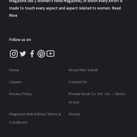
magazine (No.1 Women's Hindi Magazine), in which every effort is
made to touch every aspect and aspect related to women. Read
More
Follow us on:
Home
About Meri Saheli
Careers
Contact Us
Privacy Policy
Pioneer Book Co. Pvt. Ltd. – Terms
of Use
Magazine Web Edition Terms &
Stories
Conditions