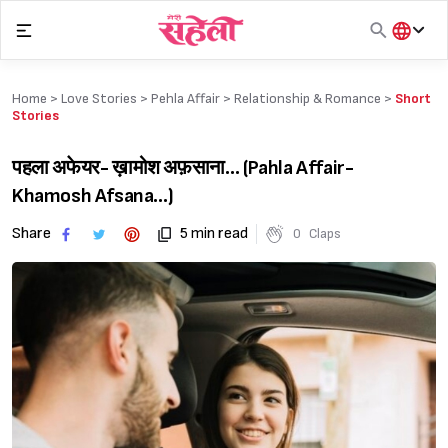
Skip
to
content
हिंदी
English
Home >
Love Stories
>
Pehla Affair
>
Relationship & Romance
>
Short
मराठी
Stories
पहला अफेयर- ख़ामोश अफ़साना… (Pahla Affair-
Khamosh Afsana…)
Share
5 min read
0
Claps