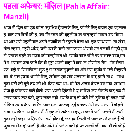
पहला अफेयर: मंज़िल (Pahla Affair:
Manzil)
आज भी दिल का एक कोना सुरक्षित है उसके लिए, जो मेरे लिए केवल एक एहसास
है. बात उन दिनों की है, जब मैंने उम्र की दहलीज़ पर सत्रहवां सावन पार किया
था और उसे पहली बार अपने नज़दीक से गुज़रते देखा था. एक साधारण-सा लंबा,
गोरा शख़्स, गहरी आंखें, घनी पलकें मानो समा जाऊं और वो उन पलकों में मुझे छुपा
ले. उसके चेहरे पर ग़ज़ब की मासूमियत थी. उसके चौड़े सीने पर सशक्त बाजू मन
में ये अरमान जगा जाते कि वो मुझे अपनी बांहों में कस ले और मेरा रोम- रोम खिल
उठे. वहीं से सिलसिला शुरू हुआ उसके गुज़रने का और मेरा चुपके से उसे निहारने
का. वो एक ख़्वाब था मेरे लिए, लेकिन एक लंबे अंतराल के बाद हमने साथ- साथ
कुछ घंटों की दूरी तय की थी. फिर क्या था- वो मेरा अच्छा दोस्त बन गया. लगभग
रोज़ ही फ़ोन पर बातें होतीं. उसे अपनी ज़िंदगी में यूं शामिल कर लेने के बाद कब मैं
उससे प्यार कर बैठी, कुछ ख़बर नहीं. उसके बाद तो जैसे मेरी दुनिया ही बदल गयी.
लेकिन समय के साथ मेरा प्यार एक अनकहा दर्द बनकर मेरी नस- नस में दौड़ने
लगा. उसके साथ होकर भी मैं ख़ुद को अकेला महसूस करने लगी. उसने भी कभी
कुछ नहीं कहा. आख़िर ऐसा क्यों होता है, जब हम किसी से प्यार करने लगते हैं तो
ज़ुबां ख़ामोश हो जाती है और आंखें बोलने लगती हैं. पर आंखों की भाषा भी तो कोई