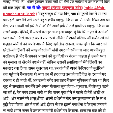
समझे. भीतर-ही-भीतर टूटकर बिखर रही थी. मेरी एक सहेली ने उस तक मेरे दिल
की बात पहुंचा दी.
यह भी पढ़ें:
पहला अफेयर: ख़ूबसूरत फरेब (Pahla Affair:
Khoobsurat Fareb)
मैं बहुत ख़ुश थी उस दिन, जब वो मुझसे मिलने आ रहा
था.पहली बार मैंने उसे अपने बहुत क़रीब महसूस किया था. रोम-रोम खिल उठा था
मेरा, जब उसकी गर्म हथेलियों को मैंने अपने ब़र्फ से ठंडे हाथों पर महसूस किया था.
उसने कहा- देखिये, मैं आपसे बस इतना कहना चाहता हूं कि मेरी नज़र में उसी को
प्यार करोे, जिसे ताउम्र अपने पास रखो. लेकिन मैं अपने परिवार की मर्यादाओं की
Sign in
मज़बूत जंजीरों को अपने प्यार के लिए नहीं तोड़ सकता. अच्छा होगा कि प्यार की
छोटी-सी ज़िंदगी की जगह दोस्ती की लंबी उम्र को स्वीकारा जाए. आपमें बहुत
प्रतिभाएं हैं और मैं आपको आसमां की बुलंदियों पर देखना चाहता हूं. उसके प्यार
को भुलाना तो ख़ैर मेरे वश में नहीं, लेकिन उसकी ख़्वाहिश को मैंने ज़िंदगी का
मक़सद बना लिया. समय गुज़र रहा था, हम दोनों ही अपने कैरियर को बुलंदियों
तक पहुंचाने में मसरूफ़ थे. मगर तब भी हर व़क़्त उसकी यादें दिल के दरवाज़े पर
दस्तक दे ही जाती थीं. अब उसके बगैर उस शहर में रहना मुश्किल हो रहा था. फिर
ख़ुद से समझौता कर मैंने उसे अपना फैसला सुना दिया- प्रकाश, मैं जोधपुर पढ़ने
जा रही हूं. मेरा स्वर इतना भारी था कि वाक्य पूरा होने से पहले ही मेरी आंखें भर
आईं- और उसने मेरे आंसुओं को अपनी हथेली में क़ैद कर शुभकामनाओं के साथ
मुझे विदा किया. और मैं चली आई. ईश्‍वर से बस इतनी प्रार्थना है कि इस जनम में
ना सही अगले जनम में उसका नाम मेरी हथेली पर लिखना. आज इस बात को दो