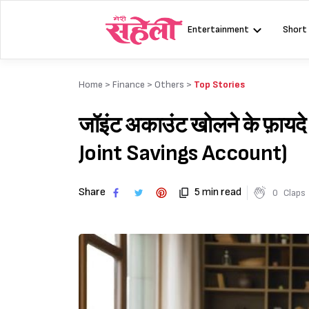
Skip
to
Entertainment
Short
content
Home >
Finance
>
Others
>
Top Stories
जॉइंट अकाउंट खोलने के फ़ाय
Joint Savings Account)
Share
5 min read
0
Claps