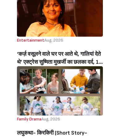
Entertainment
Aug, 2026
‘कर्ज़ वसूलने वाले घर पर आते थे, गालियां देते
थे’ एक्ट्रेस सुष्मिता मुखर्जी का छलका दर्द, 1
करोड़ का कर्ज उतारने के लिए करनी पड़ी थी
C ग्रेड फिल्में, बोलीं- ‘मैंने अपनी आत्मा बेच दी
थी’ (‘I Sold My Soul’ Actress
Sushmita Mukherjee Recalls Doing
C-Grade Films To Pay Loan)
Family Drama
Aug, 2026
लघुकथा- किरकिरी (Short Story-