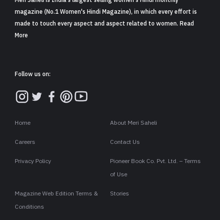
Meri Saheli is India's largest selling women's Hindi monthly
magazine (No.1 Women's Hindi Magazine), in which every effort is
made to touch every aspect and aspect related to women. Read
More
Follow us on:
Home
About Meri Saheli
Careers
Contact Us
Privacy Policy
Pioneer Book Co. Pvt. Ltd. – Terms
of Use
Magazine Web Edition Terms &
Stories
Conditions