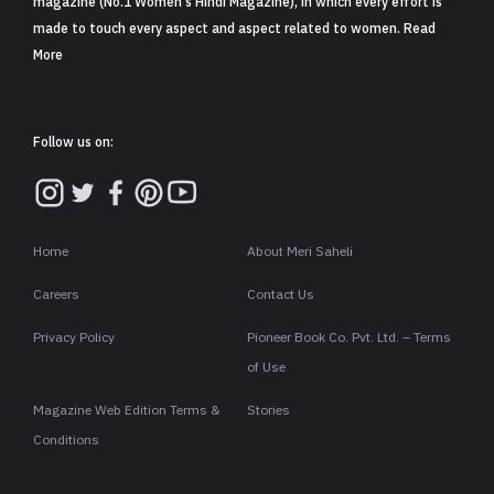
magazine (No.1 Women's Hindi Magazine), in which every effort is
made to touch every aspect and aspect related to women. Read
More
Follow us on:
Home
About Meri Saheli
Careers
Contact Us
Privacy Policy
Pioneer Book Co. Pvt. Ltd. – Terms
of Use
Magazine Web Edition Terms &
Stories
Conditions