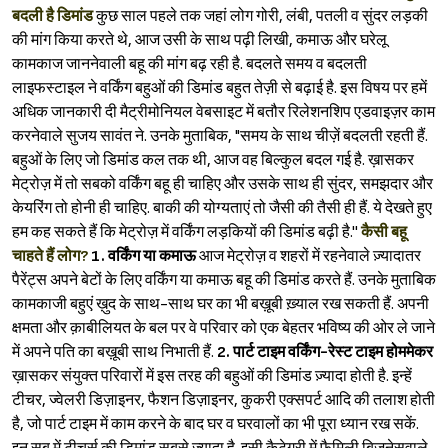
बदली है डिमांड
कुछ साल पहले तक जहां लोग गोरी, लंबी, पतली व सुंदर लड़की
की मांग किया करते थे, आज उसी के साथ पढ़ी लिखी, कमाऊ और घरेलू
कामकाज जाननेवाली बहू की मांग बढ़ रही है. बदलते समय व बदलती
लाइफस्टाइल ने वर्किंग बहुओं की डिमांड बहुत तेज़ी से बढ़ाई है. इस विषय पर हमें
अधिक जानकारी दी मैट्रीमोनियल वेबसाइट में बतौर रिलेशनशिप एडवाइज़र काम
करनेवाले सुजय सावंत ने. उनके मुताबिक, "समय के साथ चीज़ें बदलती रहती हैं.
बहुओं के लिए जो डिमांड कल तक थी, आज वह बिल्कुल बदल गई है. ख़ासकर
मेट्रोज़ में तो सबको वर्किंग बहू ही चाहिए और उसके साथ ही सुंदर, समझदार और
केयरिंग तो होनी ही चाहिए. बाकी की योग्यताएं तो जैसी की तैसी ही हैं. ये देखते हुए
हम कह सकते हैं कि मेट्रोज़ में वर्किंग लड़कियों की डिमांड बढ़ी है.''
कैसी बहू
चाहते हैं लोग?
1. वर्किंग या कमाऊ
आज मेट्रोज़ व शहरों में रहनेवाले ज़्यादातर
पैरेंट्स अपने बेटों के लिए वर्किंग या कमाऊ बहू की डिमांड करते हैं. उनके मुताबिक
कामकाजी बहुएं ख़ुद के साथ-साथ घर का भी बख़ूबी ख़्याल रख सकती हैं. अपनी
क्षमता और क़ाबीलियत के बल पर वे परिवार को एक बेहतर भविष्य की ओर ले जाने
में अपने पति का बख़ूबी साथ निभाती हैं.
2. पार्ट टाइम वर्किंग-रेस्ट टाइम होममेकर
ख़ासकर संयुक्त परिवारों में इस तरह की बहुओं की डिमांड ज़्यादा होती है. इन्हें
टीचर, ज्वेलरी डिज़ाइनर, फैशन डिज़ाइनर, कुकरी एक्सपर्ट आदि की तलाश होती
है, जो पार्ट टाइम में काम करने के बाद घर व घरवालों का भी पूरा ध्यान रख सकें.