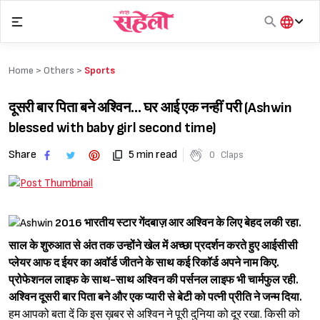
Skip
to
content
हिंदी
English
Home >
Others
>
Sports
मराठी
दूसरी बार पिता बने अश्‍विन… घर आई एक नन्हीं परी (Ashwin
blessed with baby girl second time)
Share
5 min read
0
Claps
2016 भारतीय स्टार गेंदबाज़ आर अश्‍विन के लिए बेहद लकी रहा.
साल के शुरुआत से अंत तक उन्होंने खेल में अच्छा प्रदर्शन करते हुए आईसीसी
प्लेयर आफ द ईयर का अवॉर्ड जीतने के साथ कई रिकॉर्ड अपने नाम किए.
प्रोफेशनल लाइफ के साथ-साथ अश्‍विन की पर्सनल लाइफ भी चार्मफुल रही.
अश्‍विन दूसरी बार पिता बने और एक प्यारी से बेटी को पत्नी प्रीति ने जन्म दिया.
हम आपको बता दें कि इस ख़बर से अश्‍विन ने पूरी दुनिया को दूर रखा. किसी को