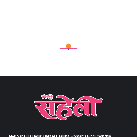
Meri Saheli is India's largest selling women's Hindi monthly