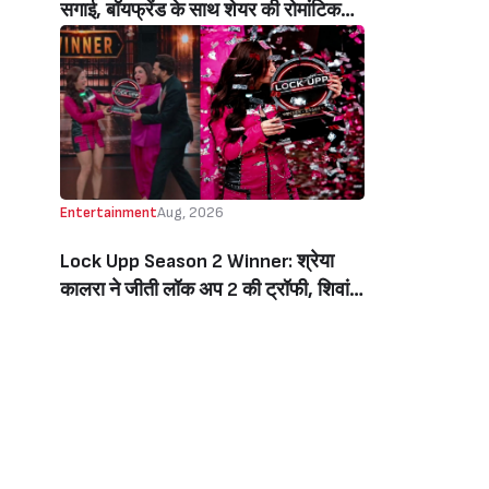
सगाई, बॉयफ्रेंड के साथ शेयर की रोमांटिक
तस्वीरें, लिखा इमोशनल नोट (Jiya Shankar
Gets Engaged To Boyfriend Kaaran
Dhanak, Shares Dreamy Photos
From The Proposal, Writes
Emotional Note)
Entertainment
Aug, 2026
Lock Upp Season 2 Winner: श्रेया
कालरा ने जीती लॉक अप 2 की ट्रॉफी, शिवांगी
जोशी को 7 वोटों से हराकर बनीं विनर, जीती 1
करोड़ की प्राइज मनी (Lock Upp Season
2 Winner: Shreya Kalra Wins The
Show, Beats Shivangi Joshi By 7
Votes, Takes Home Rs 1 Crore)