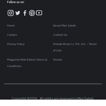
Follow us on:
Home
About Meri Saheli
Careers
Contact Us
Privacy Policy
Pioneer Book Co. Pvt. Ltd. – Terms
of Use
Magazine Web Edition Terms &
Stories
Conditions
Copyright ©2026 . All rights are reserved to Meri Saheli.